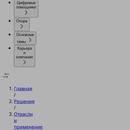
Цифровые
помощники
Опора
Основные
темы
Карьера
и
компания
Главная
/
Решения
/
Отрасли
и
применение