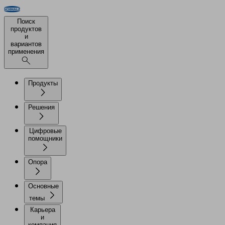
Поиск
продуктов
и
вариантов
применения
Продукты
Решения
Цифровые
помощники
Опора
Основные
темы
Карьера
и
компания