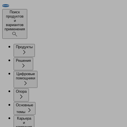
Поиск
продуктов
и
вариантов
применения
Продукты
Решения
Цифровые
помощники
Опора
Основные
темы
Карьера
и
компания