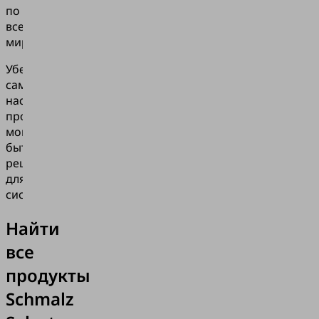
по
всему
миру.
Убедитесь
сами,
насколько
простыми
могут
быть
решения
для
систем.
Найти
все
продукты
Schmalz