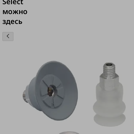
Select
можно
здесь