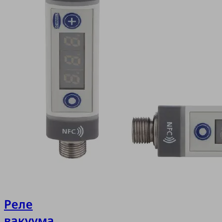
Реле
вакуума