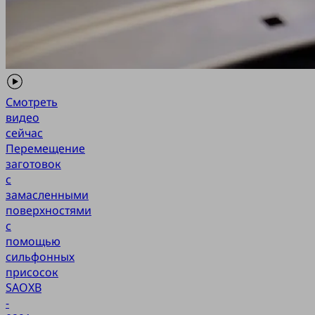
Смотреть
видео
сейчас
Перемещение
заготовок
с
замасленными
поверхностями
с
помощью
сильфонных
присосок
SAOXB
-