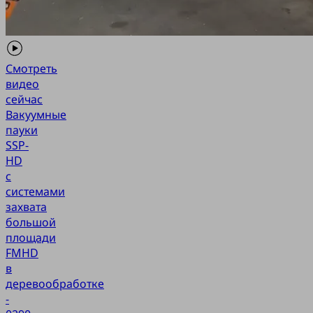
Смотреть
видео
сейчас
Вакуумные
пауки
SSP-
HD
с
системами
захвата
большой
площади
FMHD
в
деревообработке
-