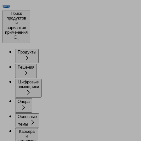
Поиск
продуктов
и
вариантов
применения
Продукты
Решения
Цифровые
помощники
Опора
Основные
темы
Карьера
и
компания