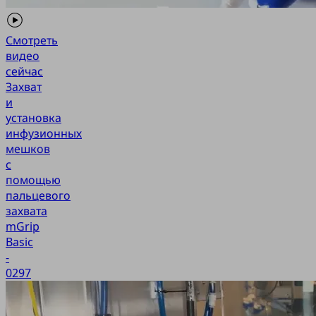
Смотреть
видео
сейчас
Захват
и
установка
инфузионных
мешков
с
помощью
пальцевого
захвата
mGrip
Basic
-
0297