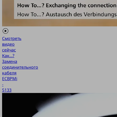
Смотреть
видео
сейчас
Как...?
Замена
соединительного
кабеля
ECBPMi
-
5133