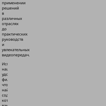
применении
решений
в
различных
отраслях
до
практических
руководств
и
увлекательных
видеопередач.
Используйте
наши
удобные
фильтры,
чтобы
найти
содержание,
которое
вам