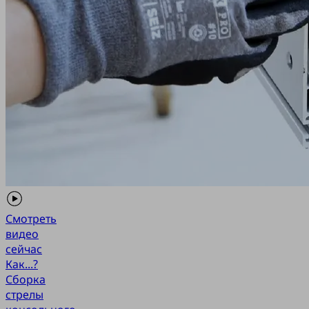
Смотреть
видео
сейчас
Как...?
Сборка
стрелы