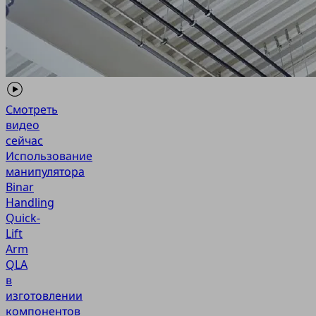
Смотреть
видео
сейчас
Использование
манипулятора
Binar
Handling
Quick-
Lift
Arm
QLA
в
изготовлении
компонентов