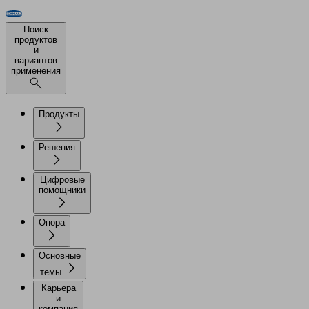
Поиск
продуктов
и
вариантов
применения
Продукты
Решения
Цифровые
помощники
Опора
Основные
темы
Карьера
и
компания