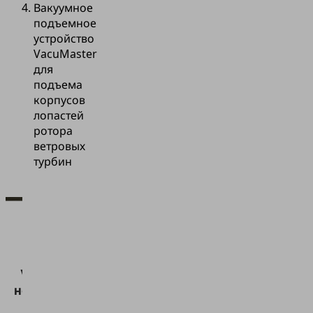
Вакуумное
подъемное
устройство
VacuMaster
для
подъема
корпусов
лопастей
ротора
ветровых
турбин
Для
загрузки
сервиса
Vimeo нам
необходимо
ваше