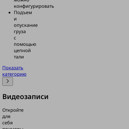
обеспечивают
конфигурировать
ю фиксацию в
Подъем
всего
и
а
опускание
ения.
груза
с
 чрезвычайно
помощью
 вакуумным
цепной
ным
тали
вом, так как
т короткое
Показать
ропускной
категорию
сти, высокую
тационную
ть и
Видеозаписи
ьный процент
Откройте
для
себя
примеры