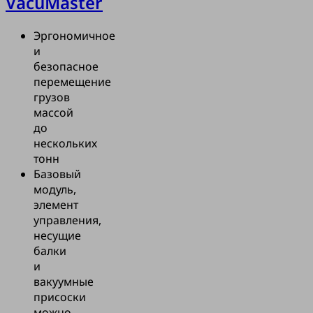
VacuMaster
ными.
ое устройство
о 44
Эргономичное
ми, которые
и
ают заготовку
безопасное
точно по
перемещение
 Для
грузов
вания и
массой
нирования
до
и присоски
нескольких
гулировать
тонн
е до 1100 мм с
Базовый
 линейной
модуль,
яющей.
элемент
 могут быть
управления,
ны по ширине
несущие
и с помощью
балки
ин
и
ого
вакуумные
ва. Два
присоски
ых вакуумных
можно