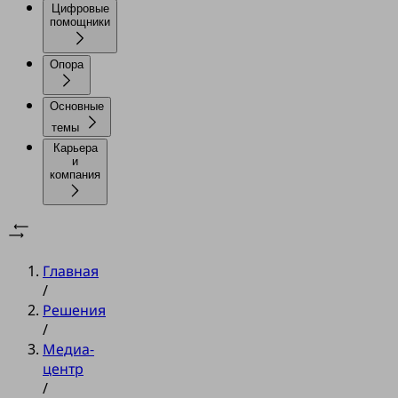
Цифровые
помощники
Опора
Основные
темы
Карьера
и
компания
Главная
/
Решения
/
Медиа-
центр
/