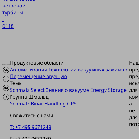
ветровой
турбины
-
0118
Продуктовые области
На
Автоматизация
Технологии вакуумных зажимов
пре
Перемещение вручную
пре
Темы
иск
Schmalz Select
Знания о вакууме
Energy Storage
для
Группа Шмальц
ком
Schmalz
Binar Handling
GPS
а
не
Свяжитесь с нами
для
пот
T: +7 495 9671248