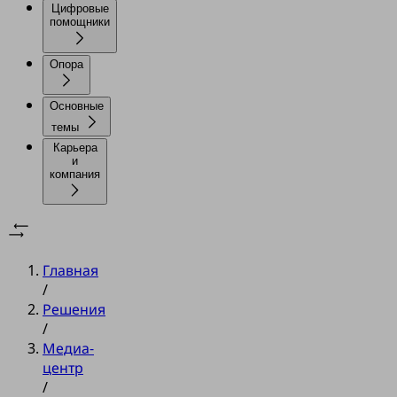
Цифровые
помощники
Опора
Основные
темы
Карьера
и
компания
Главная
/
Решения
/
Медиа-
центр
/