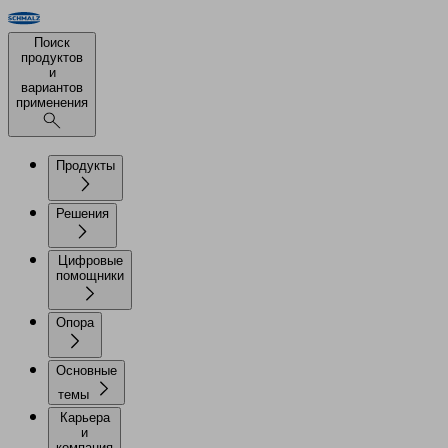
Поиск
продуктов
и
вариантов
применения
Продукты
Решения
Цифровые
помощники
Опора
Основные
темы
Карьера
и
компания