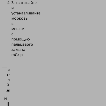
Захватывайте
и
устанавливайте
морковь
в
мешке
с
помощью
пальцевого
захвата
mGrip
атизированная
отка •
Для
кты питания •
загрузки
мный захват
сервиса
альцев mGrip
Vimeo нам
необходимо
тывайте и
ваше