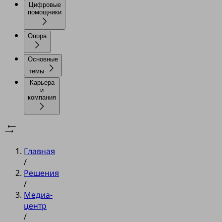
Цифровые
помощники
Опора
Основные
темы
Карьера
и
компания
Главная
/
Решения
/
Медиа-
центр
/