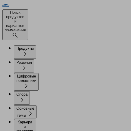
Поиск
продуктов
и
вариантов
применения
Продукты
Решения
Цифровые
помощники
Опора
Основные
темы
Карьера
и
компания