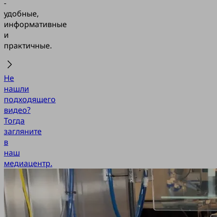
-
удобные,
информативные
и
практичные.
Не
нашли
подходящего
видео?
Тогда
загляните
в
наш
медиацентр.