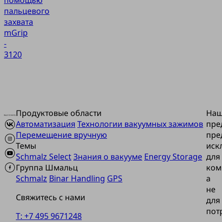
пальцевого
захвата
mGrip
-
3120
Продуктовые области
На
Автоматизация
Технологии вакуумных зажимов
пре
Перемещение вручную
пре
Темы
иск
Schmalz Select
Знания о вакууме
Energy Storage
для
Группа Шмальц
ком
Schmalz
Binar Handling
GPS
а
не
Свяжитесь с нами
для
пот
T: +7 495 9671248