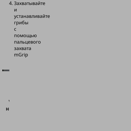
Захватывайте
и
устанавливайте
грибы
с
помощью
пальцевого
захвата
mGrip
Для
загрузки
сервиса
Vimeo нам
необходимо
ваше
согласие!