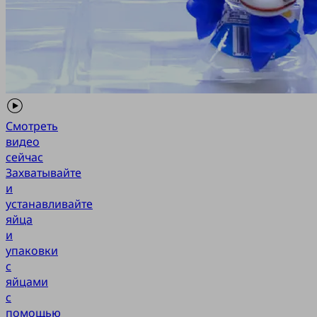
Смотреть
видео
сейчас
Захватывайте
и
устанавливайте
яйца
и
упаковки
с
яйцами
с
помощью