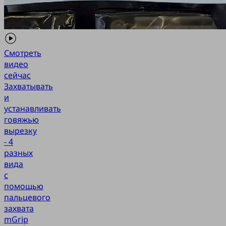
Смотреть
видео
сейчас
Захватывать
и
устанавливать
говяжью
вырезку
- 4
разных
вида
с
помощью
пальцевого
захвата
mGrip