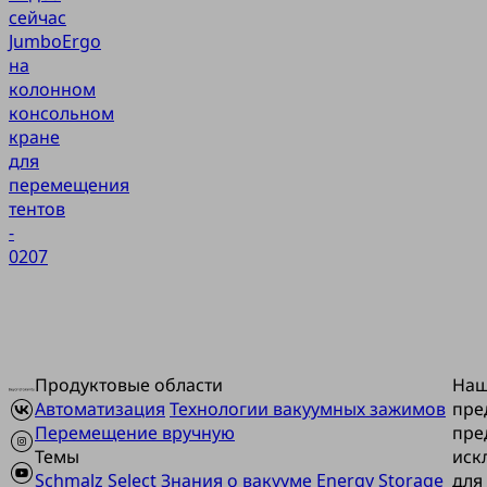
сейчас
JumboErgo
на
колонном
консольном
кране
для
перемещения
тентов
-
0207
Продуктовые области
На
Автоматизация
Технологии вакуумных зажимов
пре
Перемещение вручную
пре
Темы
иск
Schmalz Select
Знания о вакууме
Energy Storage
для