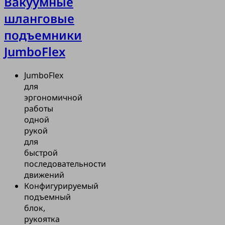
Вакуумные
Установленная
исоска
шланговые
одходит для
подъемники
картонных
оскольку она
JumboFlex
е всасывать
 скрепленные
JumboFlex
обвязанные
для
ртонные
эргономичной
посылки. Таким
работы
езопасность
одной
всегда
рукой
тся за счет
для
ого
быстрой
го эффекта.
последовательности
ное управление
движений
 подъемником
Конфигурируемый
й идеально
подъемный
я частого и
блок,
рого
рукоятка
я легких грузов