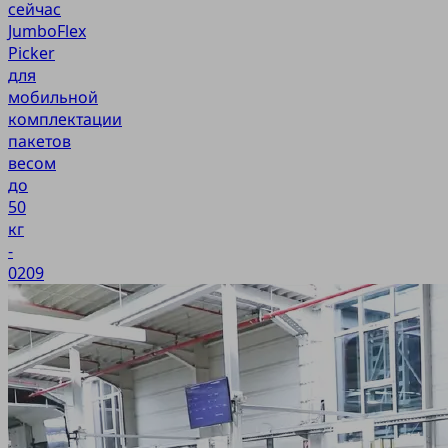
сейчас
JumboFlex
Picker
для
мобильной
комплектации
пакетов
весом
до
50
кг
-
0209