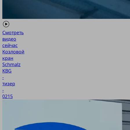
Смотреть
видео
сейчас
Козловой
кран
Schmalz
KBG
-
тизер
-
0215