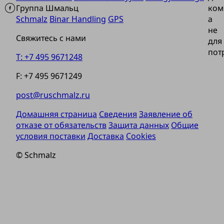
Группа Шмальц
ком
Schmalz
Binar Handling
GPS
а
не
Свяжитесь с нами
для
пот
T: +7 495 9671248
F: +7 495 9671249
post@ruschmalz.ru
Домашняя страница
Сведения
Заявление об
отказе от обязательств
Защита данных
Общие
условия поставки
Доставка
Cookies
© Schmalz