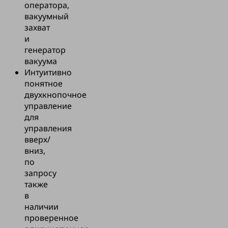
оператора,
 кг. Работа,
вакуумный
ая с помощью
захват
и
емника
генератор
 очень хорошо
вакуума
ается
Интуитивно
ми и
понятное
нно
двухкнопочное
ует повышению
управление
 В сочетании с
для
 краном SK,
управления
ным на колонне,
вверх/
я
вниз,
ьная плавность
по
 погрузочно-
запросу
ой системы.
также
в
наличии
проверенное