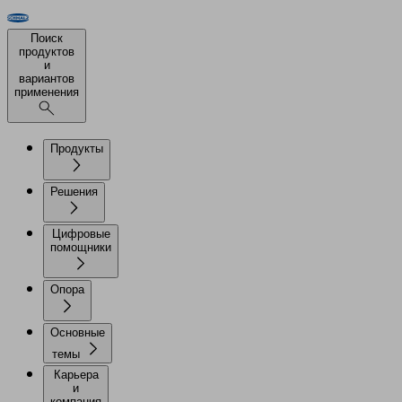
Поиск
продуктов
и
вариантов
применения
Продукты
Решения
Цифровые
помощники
Опора
Основные
темы
Карьера
и
компания