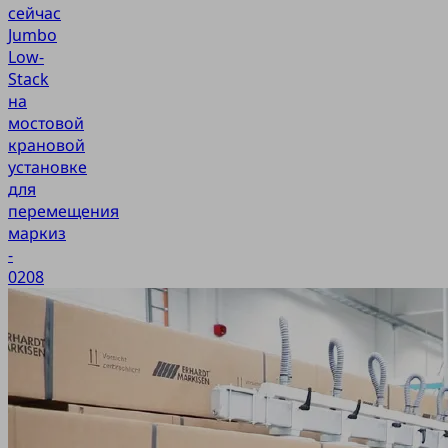
сейчас
Jumbo
Low-
Stack
на
мостовой
крановой
установке
для
перемещения
маркиз
-
0208