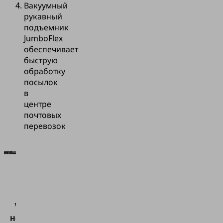
Вакуумный
рукавный
подъемник
JumboFlex
обеспечивает
быструю
обработку
посылок
в
центре
почтовых
перевозок
Для
загрузки
сервиса
Vimeo нам
необходимо