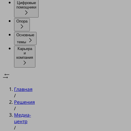
Цифровые
помощники
Опора
Основные
темы
Карьера
и
компания
Главная
/
Решения
/
Медиа-
центр
/