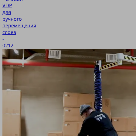
VDP
для
ручного
перемещения
слоев
-
0212