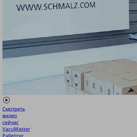
Смотреть
видео
сейчас
VacuMaster
Palletizer