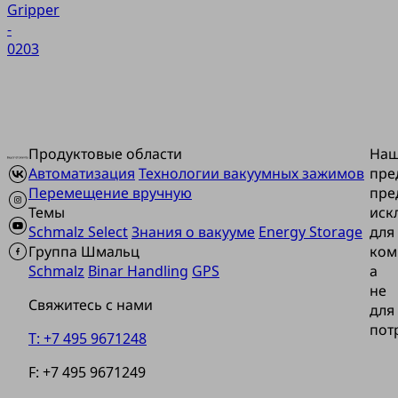
Gripper
-
0203
Продуктовые области
На
Автоматизация
Технологии вакуумных зажимов
пре
Перемещение вручную
пре
Темы
иск
Schmalz Select
Знания о вакууме
Energy Storage
для
Группа Шмальц
ком
Schmalz
Binar Handling
GPS
а
не
Свяжитесь с нами
для
пот
T: +7 495 9671248
F: +7 495 9671249