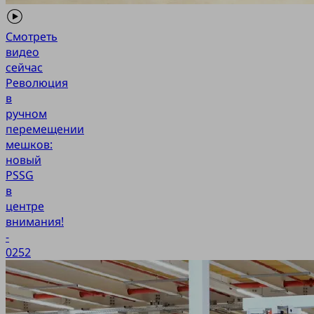
Смотреть
видео
сейчас
Революция
в
ручном
перемещении
мешков:
новый
PSSG
в
центре
внимания!
-
0252