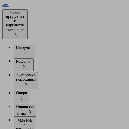
Поиск
продуктов
и
вариантов
применения
Продукты
Решения
Цифровые
помощники
Опора
Основные
темы
Карьера
и
компания