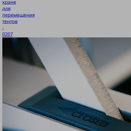
кране
для
перемещения
тентов
-
0207