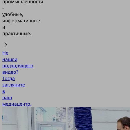
промышленности
-
удобные,
информативные
и
практичные.
Не
нашли
подходящего
видео?
Тогда
загляните
в
наш
медиацентр.