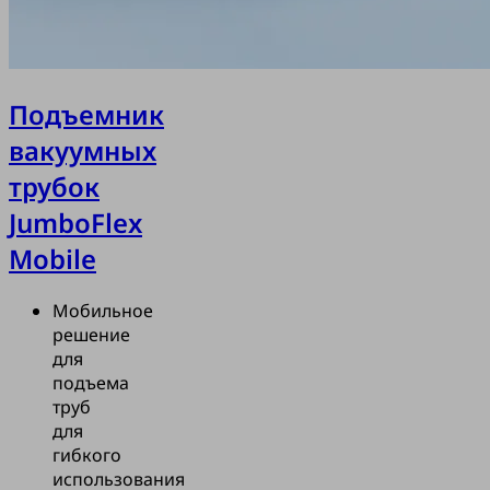
подходит для
о или
го
ания -
 для загрузки
Подъемник
вакуумных
шение по
трубок
нию заготовок
0 кг.
JumboFlex
Mobile
Мобильное
решение
для
подъема
труб
для
гибкого
использования