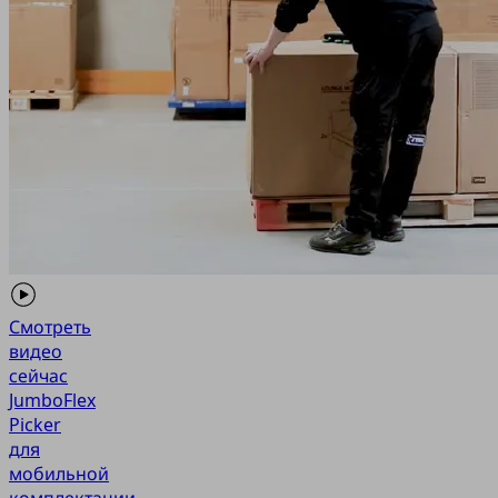
Смотреть
видео
сейчас
JumboFlex
Picker
для
мобильной
комплектации