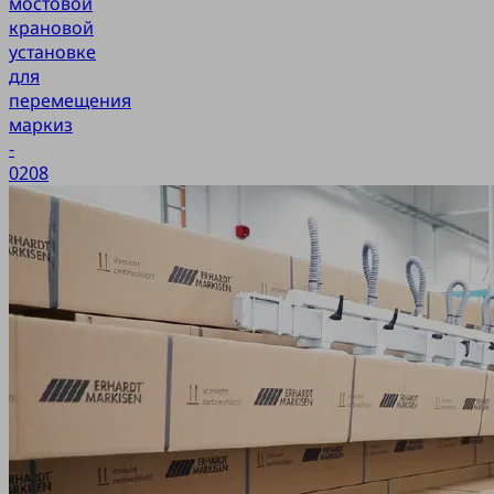
мостовой
крановой
установке
для
перемещения
маркиз
-
0208