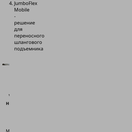
JumboFlex
Mobile
-
решение
для
переносного
шлангового
подъемника
Для
загрузки
сервиса
Vimeo нам
необходимо
ваше
согласие!
Мы