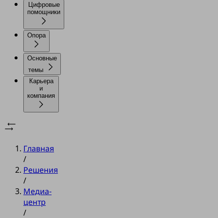
Цифровые
помощники
Опора
Основные
темы
Карьера
и
компания
Главная
/
Решения
/
Медиа-
центр
/