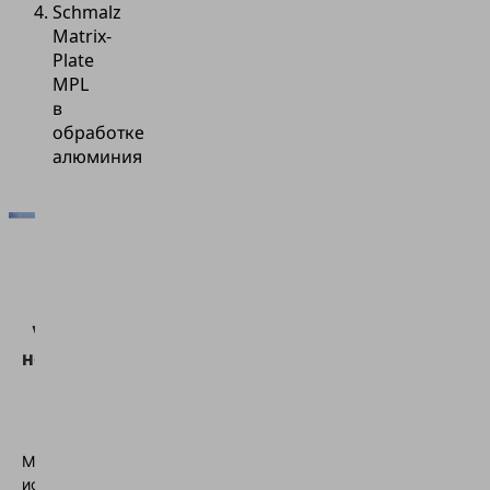
Schmalz
Matrix-
Plate
MPL
в
обработке
алюминия
Для
загрузки
сервиса
Vimeo нам
необходимо
ваше
согласие!
Мы
используем