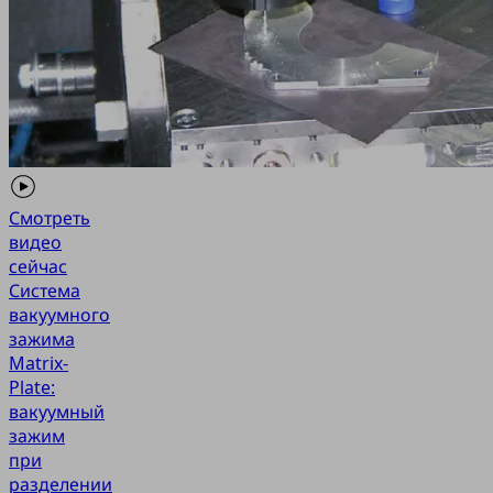
Смотреть
видео
сейчас
Система
вакуумного
зажима
Matrix-
Plate:
вакуумный
зажим
при
разделении