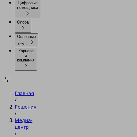
Цифровые
помощники
Опора
Основные
темы
Карьера
и
компания
Главная
/
Решения
/
Медиа-
центр
/