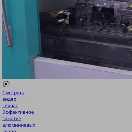
Смотреть
видео
сейчас
Эффективное
зажатие
алюминиевых
кубов