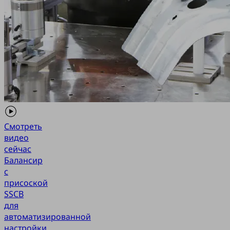
Смотреть
видео
сейчас
Балансир
с
присоской
SSCB
для
автоматизированной
настройки,