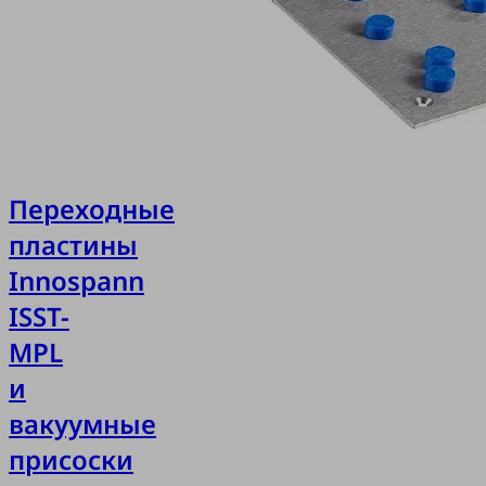
я
ельной
остью MPL
ate.
Переходные
пластины
Innospann
ISST-
MPL
и
вакуумные
присоски