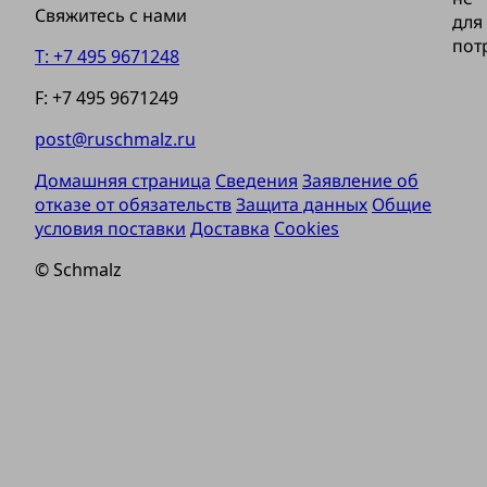
Свяжитесь с нами
для
пот
T: +7 495 9671248
F: +7 495 9671249
post@ruschmalz.ru
Домашняя страница
Сведения
Заявление об
отказе от обязательств
Защита данных
Общие
условия поставки
Доставка
Cookies
© Schmalz