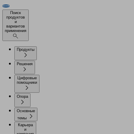
Поиск
продуктов
и
вариантов
применения
Продукты
Решения
Цифровые
помощники
Опора
Основные
темы
Карьера
и
компания