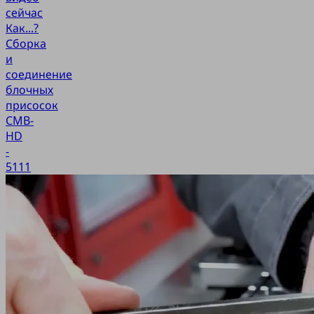
сейчас
Как...?
Сборка
и
соединение
блочных
присосок
CMB-
HD
-
5111