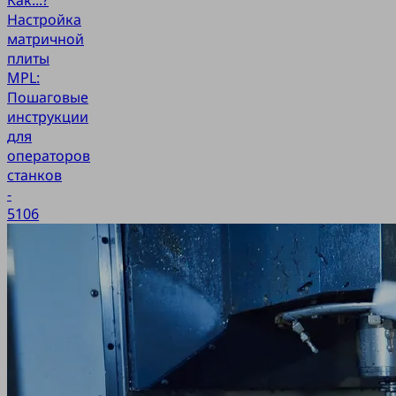
Настройка
матричной
плиты
MPL:
Пошаговые
инструкции
для
операторов
станков
-
5106