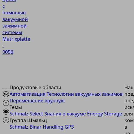
с
помощью
вакуумной
зажимной
системы
Matrixplatte
-
0056
Продуктовые области
На
Автоматизация
Технологии вакуумных зажимов
пре
Перемещение вручную
пре
Темы
иск
Schmalz Select
Знания о вакууме
Energy Storage
для
Группа Шмальц
ком
Schmalz
Binar Handling
GPS
а
не