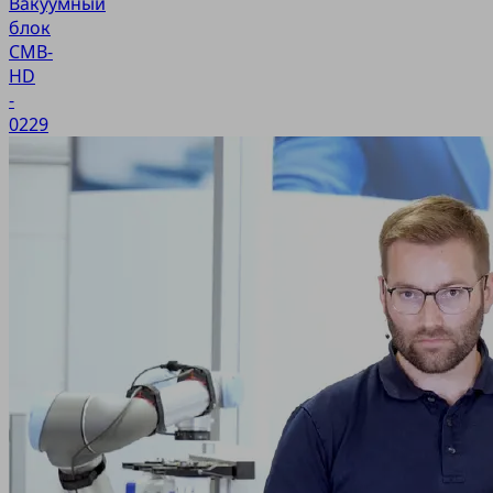
Вакуумный
блок
CMB-
HD
-
0229