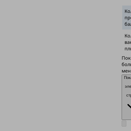
Ко
пр
ба
Ко
ва
пл
Пок
бол
мен
Пок
эл
ст