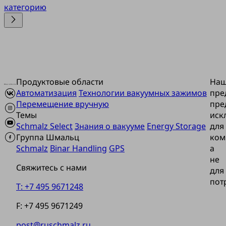
категорию
Продуктовые области
На
Автоматизация
Технологии вакуумных зажимов
пре
Перемещение вручную
пре
Темы
иск
Schmalz Select
Знания о вакууме
Energy Storage
для
Группа Шмальц
ком
Schmalz
Binar Handling
GPS
а
не
Свяжитесь с нами
для
пот
T: +7 495 9671248
F: +7 495 9671249
post@ruschmalz.ru