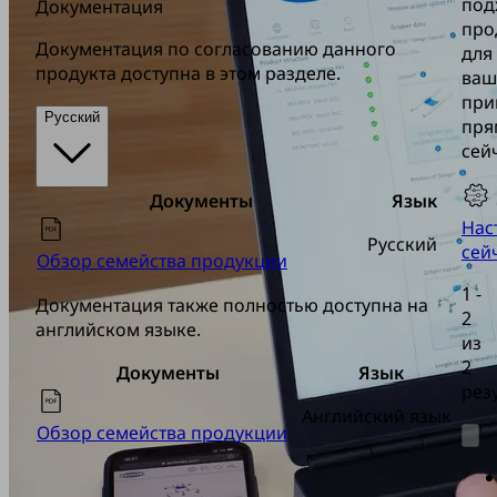
под
Документация
про
Документация по согласованию данного
для
продукта доступна в этом разделе.
ваш
при
Русский
пря
сей
Документы
Язык
Нас
Русский
сей
Обзор семейства продукции
1 -
Документация также полностью доступна на
2
английском языке.
из
2
Документы
Язык
рез
Английский язык
Обзор семейства продукции