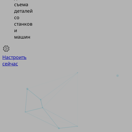
съема
деталей
со
станков
и
машин
Настроить
сейчас