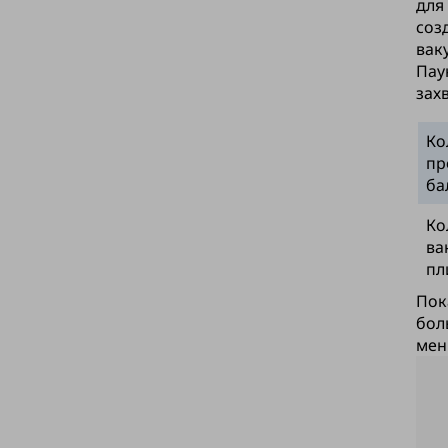
для
соз
вак
Пау
зах
Ко
пр
ба
Ко
ва
пл
Пок
бол
мен