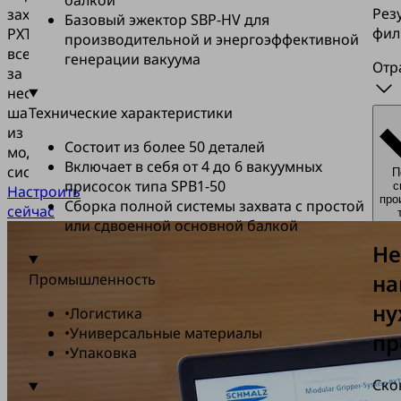
Рез
захват
Базовый эжектор SBP-HV для
фил
PXT
производительной и энергоэффективной
всего
генерации вакуума
Отр
за
несколько
шагов
Технические характеристики
из
Состоит из более 50 деталей
модульной
Включает в себя от 4 до 6 вакуумных
системы.
П
присосок типа SPB1-50
с
Настроить
про
Сборка полной системы захвата с простой
сейчас
или сдвоенной основной балкой
Не
н
Промышленность
н
•
Логистика
•
Универсальные материалы
пр
•
Упаковка
Ско