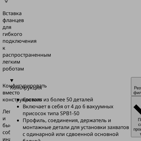
Вставка
фланцев
для
гибкого
подключения
к
распространенным
легким
роботам
Конфигурировать
Конструкция
Рез
вместо
фил
конструировать
Состоит из более 50 деталей
Включает в себя от 4 до 6 вакуумных
Легко
присосок типа SPB1-50
и
Профиль, соединения, держатель и
П
быстро
с
монтажные детали для установки захватов
про
соберите
с одинарной или сдвоенной основной
индивидуальный
балкой