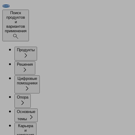
Поиск
продуктов
и
вариантов
применения
Продукты
Решения
Цифровые
помощники
Опора
Основные
темы
Карьера
и
компания