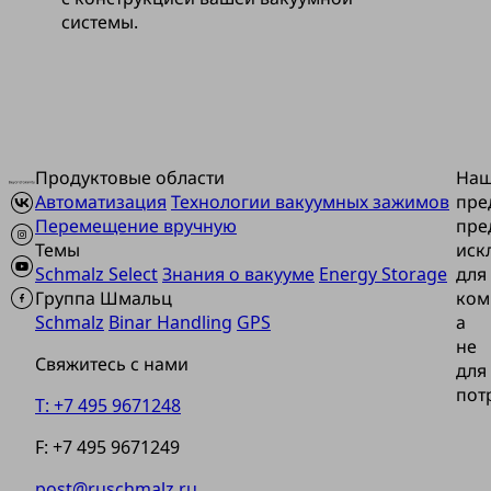
системы.
Продуктовые области
На
Автоматизация
Технологии вакуумных зажимов
пре
Перемещение вручную
пре
Темы
иск
Schmalz Select
Знания о вакууме
Energy Storage
для
Группа Шмальц
ком
Schmalz
Binar Handling
GPS
а
не
Свяжитесь с нами
для
пот
T: +7 495 9671248
F: +7 495 9671249
post@ruschmalz.ru