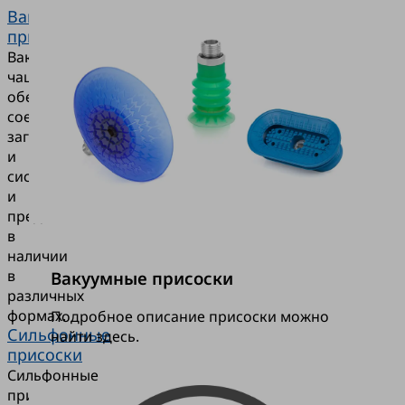
Вакуумная
присоска
Вакуумные
чашки
обеспечивают
соединение
заготовки
и
системы
и
представлены
в
наличии
в
Вакуумные присоски
различных
формах.
Подробное описание присоски можно
Сильфонные
найти здесь.
присоски
Сильфонные
присоски