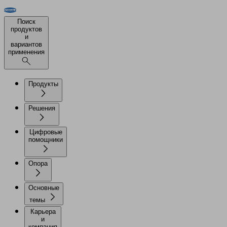
Поиск
продуктов
и
вариантов
применения
Продукты
Решения
Цифровые
помощники
Опора
Основные
темы
Карьера
и
компания