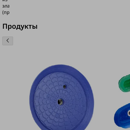
эластомера
(присоску).
Продукты