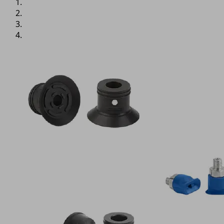
Плоские
присоски
соединяют
систему
перемещения
и
заготовку