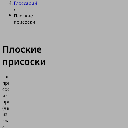
Глоссарий
/
Плоские
присоски
Плоские
присоски
Плоские
присоски
состоят
из
присосок
(часть
из
эластомера)
с