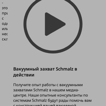
-
это
присоски
с
одной
или
несколькими
cкладками.
Вакуумный захват Schmalz в
действии
Получите опыт работы с вакуумными
захватами Schmalz в нашем медиа-
центре. Наши опытные консультанты по
системам Schmalz будут рады помочь вам
с конструкцией вашей вакуумной