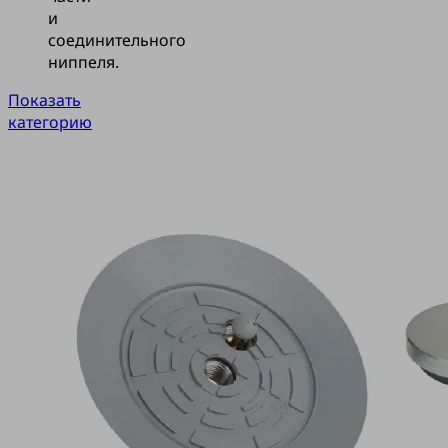
и
соединительного
ниппеля.
Показать
категорию