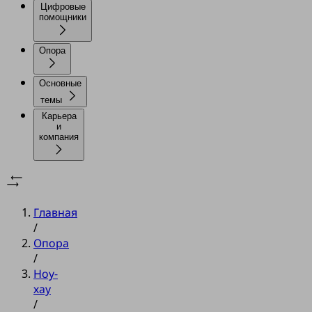
Цифровые
помощники
Опора
Основные
темы
Карьера
и
компания
Главная
/
Опора
/
Ноу-
хау
/