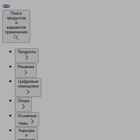
Поиск
продуктов
и
вариантов
применения
Продукты
Решения
Цифровые
помощники
Опора
Основные
темы
Карьера
и
компания