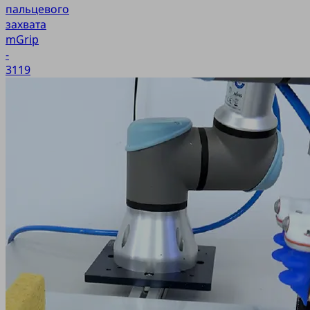
пальцевого
захвата
mGrip
-
3119