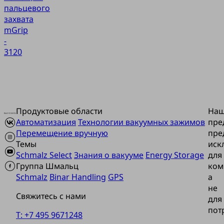
пальцевого
захвата
mGrip
-
3120
Продуктовые области
На
Автоматизация
Технологии вакуумных зажимов
пре
Перемещение вручную
пре
Темы
иск
Schmalz Select
Знания о вакууме
Energy Storage
для
Группа Шмальц
ком
Schmalz
Binar Handling
GPS
а
не
Свяжитесь с нами
для
пот
T: +7 495 9671248