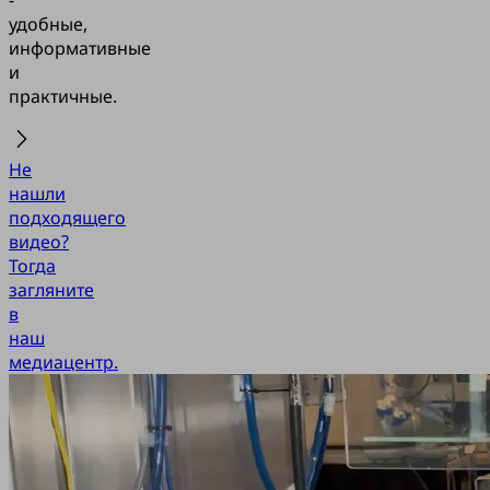
удобные,
информативные
и
практичные.
Не
нашли
подходящего
видео?
Тогда
загляните
в
наш
медиацентр.