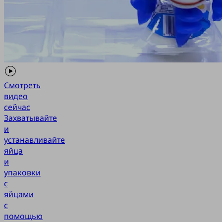
Смотреть
видео
сейчас
Захватывайте
и
устанавливайте
яйца
и
упаковки
с
яйцами
с
помощью