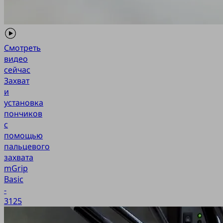
Смотреть
видео
сейчас
Захват
и
установка
пончиков
с
помощью
пальцевого
захвата
mGrip
Basic
-
3125