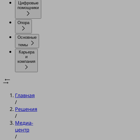
Цифровые
помощники
Опора
Основные
темы
Карьера
и
компания
Главная
/
Решения
/
Медиа-
центр
/