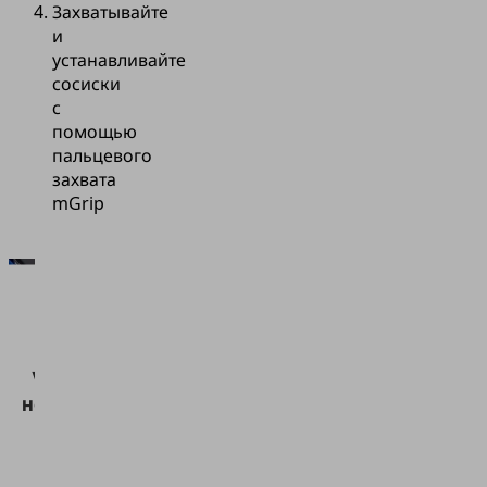
Захватывайте
и
устанавливайте
сосиски
с
помощью
пальцевого
захвата
mGrip
Для
загрузки
сервиса
Vimeo нам
необходимо
ваше
согласие!