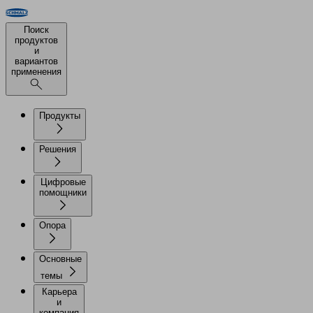
Поиск
продуктов
и
вариантов
применения
Продукты
Решения
Цифровые
помощники
Опора
Основные
темы
Карьера
и
компания