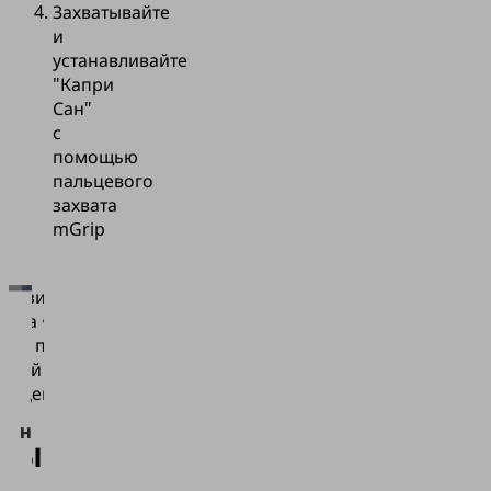
Захватывайте
и
устанавливайте
"Капри
Сан"
с
помощью
пальцевого
захвата
mGrip
атизированная
отка •
Для
кты питания •
загрузки
мный захват
сервиса
альцев mGrip
Vimeo нам
необходимо
тывайте и
ваше
согласие!