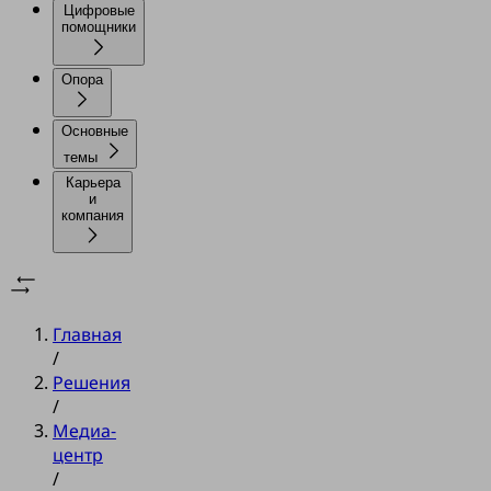
Цифровые
помощники
Опора
Основные
темы
Карьера
и
компания
Главная
/
Решения
/
Медиа-
центр
/