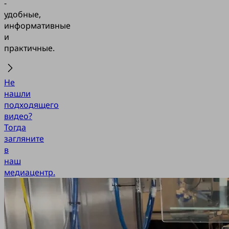
-
удобные,
информативные
и
практичные.
Не
нашли
подходящего
видео?
Тогда
загляните
в
наш
медиацентр.