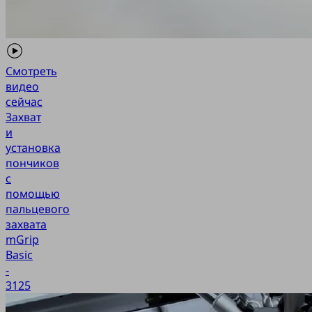
Смотреть
видео
сейчас
Захват
и
установка
пончиков
с
помощью
пальцевого
захвата
mGrip
Basic
-
3125