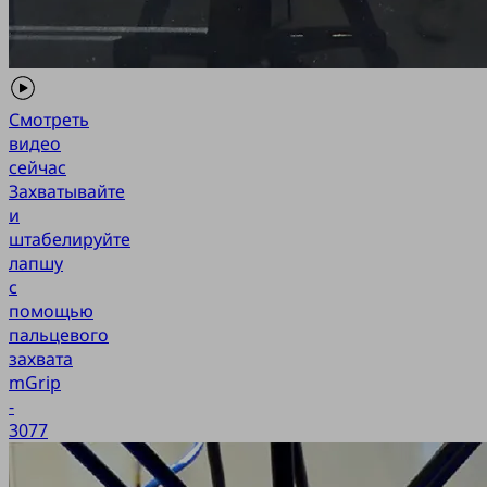
Смотреть
видео
сейчас
Захватывайте
и
штабелируйте
лапшу
с
помощью
пальцевого
захвата
mGrip
-
3077