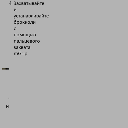
Захватывайте
и
устанавливайте
брокколи
с
помощью
пальцевого
захвата
mGrip
Для
загрузки
сервиса
Vimeo нам
необходимо
ваше
согласие!