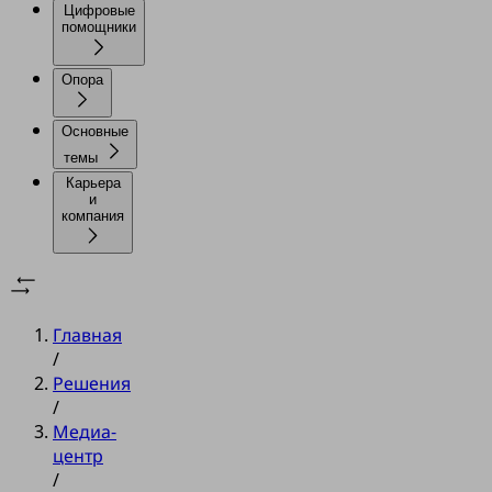
Цифровые
помощники
Опора
Основные
темы
Карьера
и
компания
Главная
/
Решения
/
Медиа-
центр
/