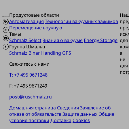
Продуктовые области
На
Автоматизация
Технологии вакуумных зажимов
пре
Перемещение вручную
пре
Темы
иск
Schmalz Select
Знания о вакууме
Energy Storage
для
Группа Шмальц
ком
Schmalz
Binar Handling
GPS
а
не
Свяжитесь с нами
для
пот
T: +7 495 9671248
F: +7 495 9671249
post@ruschmalz.ru
Домашняя страница
Сведения
Заявление об
отказе от обязательств
Защита данных
Общие
условия поставки
Доставка
Cookies