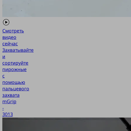
Смотреть
видео
сейчас
Захватывайте
и
сортируйте
пирожные
с
помощью
пальцевого
захвата
mGrip
-
3013