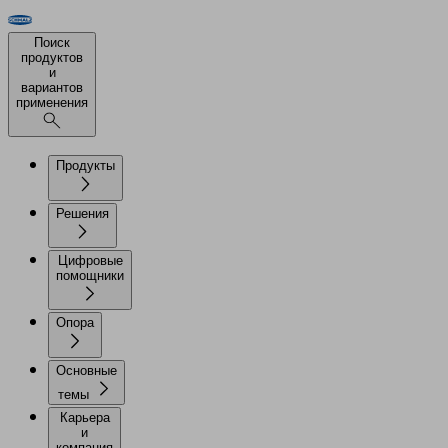
Поиск
продуктов
и
вариантов
применения
Продукты
Решения
Цифровые
помощники
Опора
Основные
темы
Карьера
и
компания