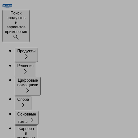
Поиск
продуктов
и
вариантов
применения
Продукты
Решения
Цифровые
помощники
Опора
Основные
темы
Карьера
и
компания