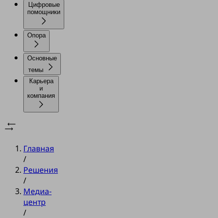
Цифровые
помощники
Опора
Основные
темы
Карьера
и
компания
Главная
/
Решения
/
Медиа-
центр
/