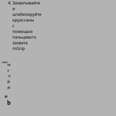
Захватывайте
и
штабелируйте
круассаны
с
помощью
пальцевого
захвата
mGrip
атизированная
отка •
Для
кты питания •
загрузки
мный захват
сервиса
альцев mGrip
Vimeo нам
необходимо
атывайте
ваше
согласие!