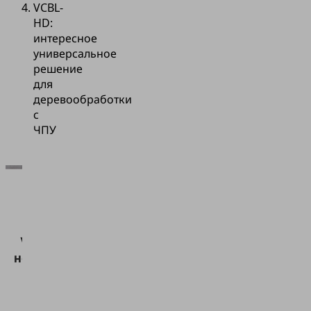
VCBL-
HD:
интересное
универсальное
решение
для
деревообработки
с
ЧПУ
Для
загрузки
сервиса
Vimeo нам
необходимо
ваше
согласие!