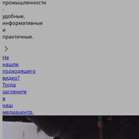
промышленности
-
удобные,
информативные
и
практичные.
Не
нашли
подходящего
видео?
Тогда
загляните
в
наш
медиацентр.