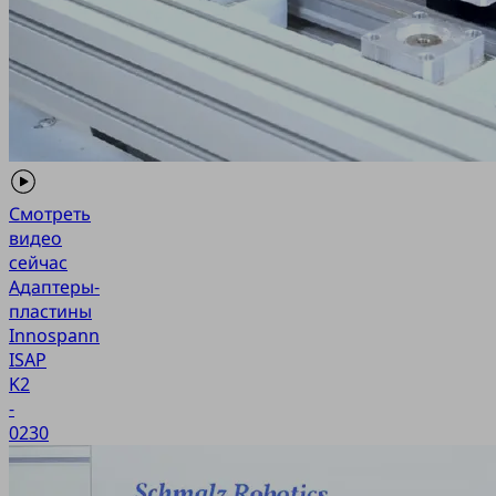
Смотреть
видео
сейчас
Адаптеры-
пластины
Innospann
ISAP
K2
-
0230