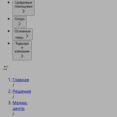
Цифровые
помощники
Опора
Основные
темы
Карьера
и
компания
Главная
/
Решения
/
Медиа-
центр
/