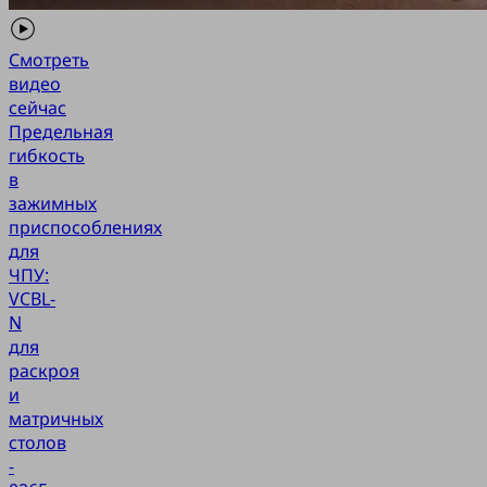
Смотреть
видео
сейчас
Предельная
гибкость
в
зажимных
приспособлениях
для
ЧПУ:
VCBL-
N
для
раскроя
и
матричных
столов
-