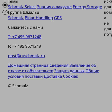
Темы
иск
Schmalz Select
Знания о вакууме
Energy Storage
для
Группа Шмальц
ком
Schmalz
Binar Handling
GPS
а
не
Свяжитесь с нами
для
пот
T: +7 495 9671248
F: +7 495 9671249
post@ruschmalz.ru
Домашняя страница
Сведения
Заявление об
отказе от обязательств
Защита данных
Общие
условия поставки
Доставка
Cookies
© Schmalz