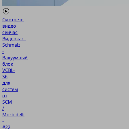
Смотреть
видео
сейчас
Видеокаст
Schmalz
-
Вакуумный
блок
VCBL-
S6
для
систем
от
SCM
/
Morbidelli
-
#22