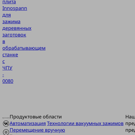
плита
Innospann
для
зажима
деревянных
заготовок
в
обрабатывающем
станке
с
ЧПУ
-
0080
Продуктовые области
На
Автоматизация
Технологии вакуумных зажимов
пре
Перемещение вручную
пре