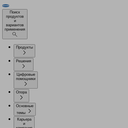
Поиск
продуктов
и
вариантов
применения
Продукты
Решения
Цифровые
помощники
Опора
Основные
темы
Карьера
и
компания