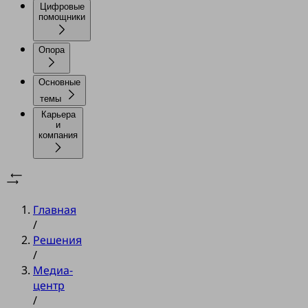
Цифровые
помощники
Опора
Основные
темы
Карьера
и
компания
Главная
/
Решения
/
Медиа-
центр
/