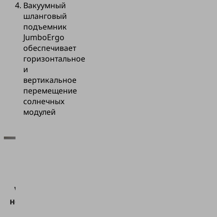
Вакуумный
шланговый
подъемник
JumboErgo
обеспечивает
горизонтальное
и
вертикальное
перемещение
солнечных
модулей
Для
загрузки
сервиса
Vimeo нам
необходимо
ваше