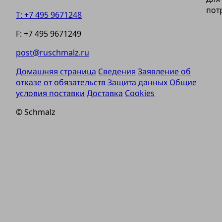
пот
T: +7 495 9671248
F: +7 495 9671249
post@ruschmalz.ru
Домашняя страница
Сведения
Заявление об
отказе от обязательств
Защита данных
Общие
условия поставки
Доставка
Cookies
© Schmalz