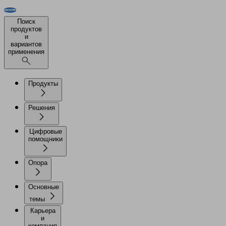
Поиск
продуктов
и
вариантов
применения
Продукты
Решения
Цифровые
помощники
Опора
Основные
темы
Карьера
и
компания