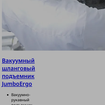
Вакуумный
шланговый
подъемник
JumboErgo
Вакуумно-
рукавный
подъемник