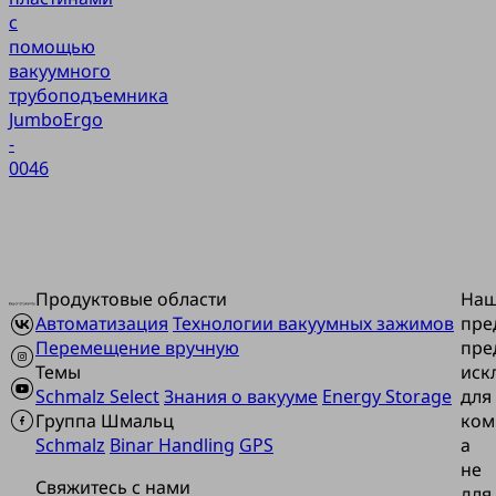
с
помощью
вакуумного
трубоподъемника
JumboErgo
-
0046
Продуктовые области
На
Автоматизация
Технологии вакуумных зажимов
пре
Перемещение вручную
пре
Темы
иск
Schmalz Select
Знания о вакууме
Energy Storage
для
Группа Шмальц
ком
Schmalz
Binar Handling
GPS
а
не
Свяжитесь с нами
для