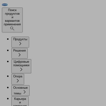
Поиск
продуктов
и
вариантов
применения
Продукты
Решения
Цифровые
помощники
Опора
Основные
темы
Карьера
и
компания