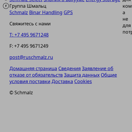
Группа Шмальц
ком
Schmalz
Binar Handling
GPS
а
не
Свяжитесь с нами
для
пот
T: +7 495 9671248
F: +7 495 9671249
post@ruschmalz.ru
Домашняя страница
Сведения
Заявление об
отказе от обязательств
Защита данных
Общие
условия поставки
Доставка
Cookies
© Schmalz