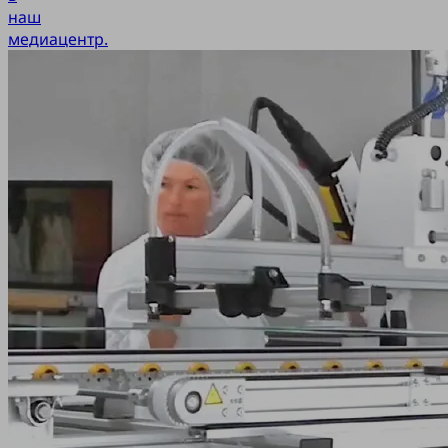
наш
медиацентр.