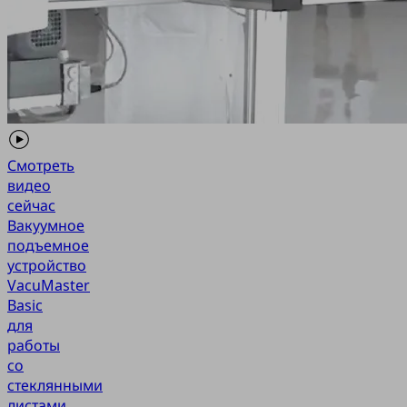
Смотреть
видео
сейчас
Вакуумное
подъемное
устройство
VacuMaster
Basic
для
работы
со
стеклянными
листами