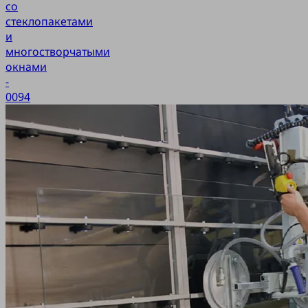
со
стеклопакетами
и
многостворчатыми
окнами
-
0094