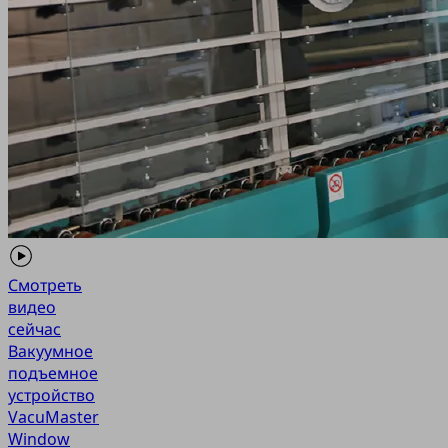
Смотреть
видео
сейчас
Вакуумное
подъемное
устройство
VacuMaster
Window