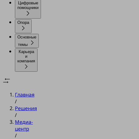
Цифровые
помощники
Опора
Основные
темы
Карьера
и
компания
Главная
/
Решения
/
Медиа-
центр
/