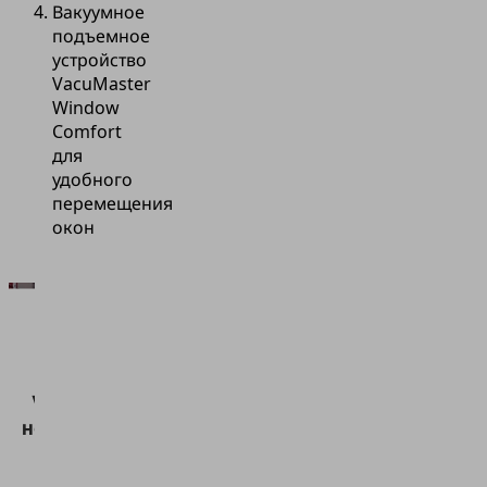
Вакуумное
подъемное
устройство
VacuMaster
Window
Comfort
для
удобного
перемещения
окон
Для
загрузки
сервиса
Vimeo нам
необходимо
ваше
согласие!