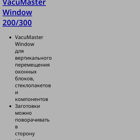
VacuMaster
обслуживается
Window
им работником.
еремещения
200/300
 с алюминиевой
истемой SRA,
VacuMaster
и размерах 25
Window
500 мм (длина x
для
еспечивает
вертикального
бочую зону.
перемещения
оконных
блоков,
стеклопакетов
и
компонентов
Заготовки
можно
поворачивать
в
сторону