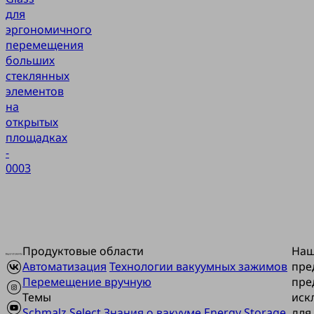
для
эргономичного
перемещения
больших
стеклянных
элементов
на
открытых
площадках
-
0003
Продуктовые области
На
Автоматизация
Технологии вакуумных зажимов
пре
Перемещение вручную
пре
Темы
иск
Schmalz Select
Знания о вакууме
Energy Storage
для