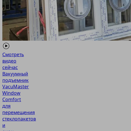
Смотреть
видео
сейчас
Вакуумный
подъемник
VacuMaster
Window
Comfort
для
перемещения
стеклопакетов
и