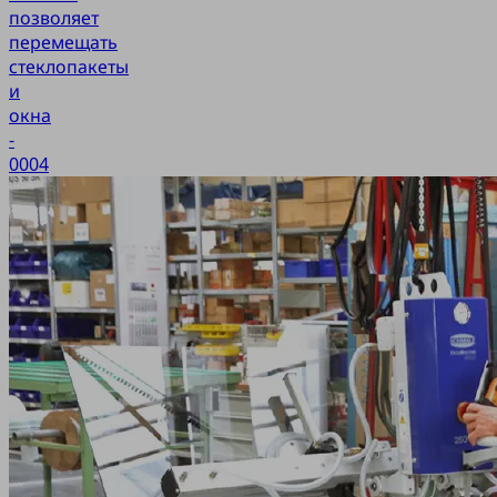
позволяет
перемещать
стеклопакеты
и
окна
-
0004