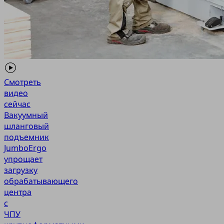
Смотреть
видео
сейчас
Вакуумный
шланговый
подъемник
JumboErgo
упрощает
загрузку
обрабатывающего
центра
с
ЧПУ