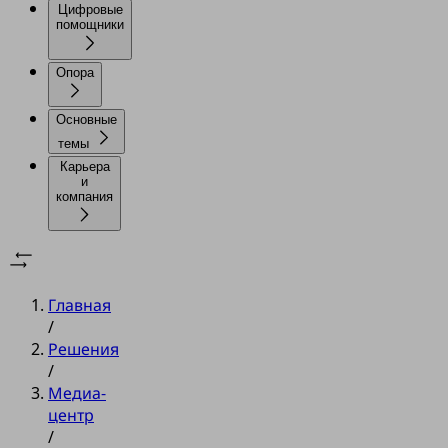
Цифровые
помощники
Опора
Основные
темы
Карьера
и
компания
Главная
/
Решения
/
Медиа-
центр
/