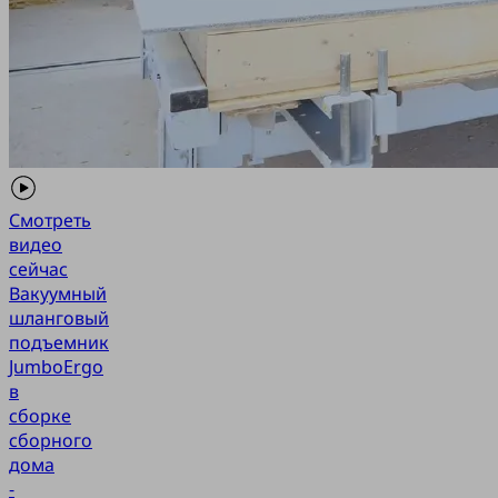
Смотреть
видео
сейчас
Вакуумный
шланговый
подъемник
JumboErgo
в
сборке
сборного
дома
-