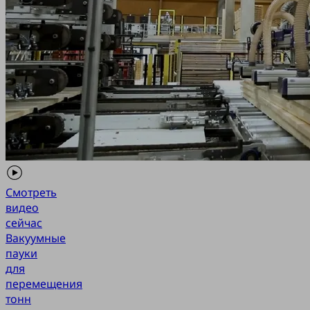
Смотреть
видео
сейчас
Вакуумные
пауки
для
перемещения
тонн