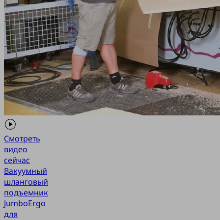
Смотреть
видео
сейчас
Вакуумный
шланговый
подъемник
JumboErgo
для