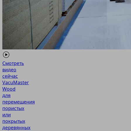
Смотреть
видео
сейчас
VacuMaster
Wood
для
перемещения
пористых
или
покрытых
деревянных