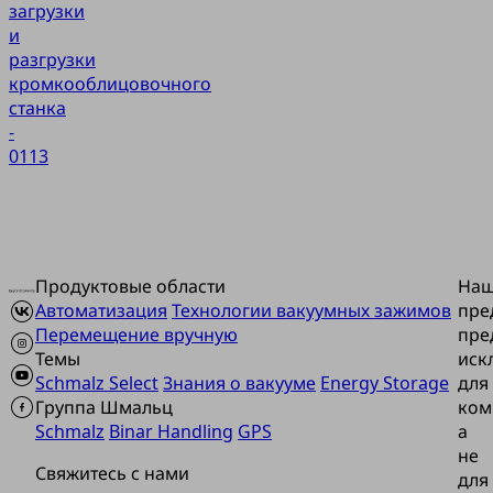
загрузки
и
разгрузки
кромкооблицовочного
станка
-
0113
Продуктовые области
На
Автоматизация
Технологии вакуумных зажимов
пре
Перемещение вручную
пре
Темы
иск
Schmalz Select
Знания о вакууме
Energy Storage
для
Группа Шмальц
ком
Schmalz
Binar Handling
GPS
а
не
Свяжитесь с нами
для