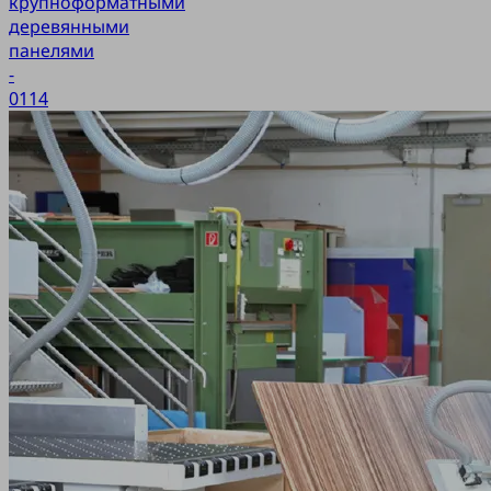
крупноформатными
деревянными
панелями
-
0114