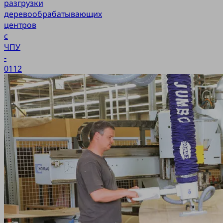
разгрузки
деревообрабатывающих
центров
с
ЧПУ
-
0112