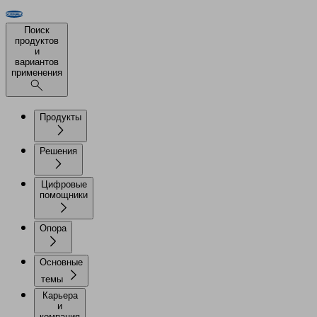
Поиск
продуктов
и
вариантов
применения
Продукты
Решения
Цифровые
помощники
Опора
Основные
темы
Карьера
и
компания