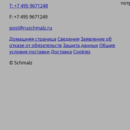
пот
T: +7 495 9671248
F: +7 495 9671249
post@ruschmalz.ru
Домашняя страница
Сведения
Заявление об
отказе от обязательств
Защита данных
Общие
условия поставки
Доставка
Cookies
© Schmalz