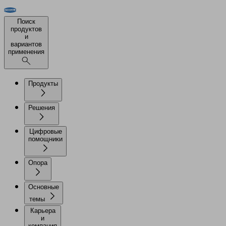
Поиск
продуктов
и
вариантов
применения
Продукты
Решения
Цифровые
помощники
Опора
Основные
темы
Карьера
и
компания