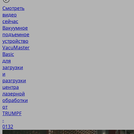
Смотреть
видео
сейчас
Вакуумное
подъемное
устройство
VacuMaster
Basic
для
загрузки
и
разгрузки
центра
лазерной
обработки
от
TRUMPF
-
0132