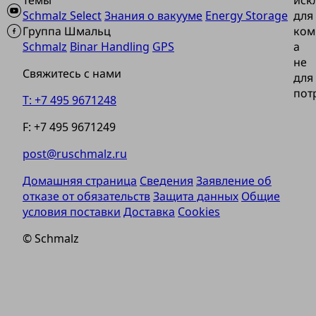
Темы
иск
Schmalz Select
Знания о вакууме
Energy Storage
для
Группа Шмальц
ком
Schmalz
Binar Handling
GPS
а
не
Свяжитесь с нами
для
пот
T: +7 495 9671248
F: +7 495 9671249
post@ruschmalz.ru
Домашняя страница
Сведения
Заявление об
отказе от обязательств
Защита данных
Общие
условия поставки
Доставка
Cookies
© Schmalz