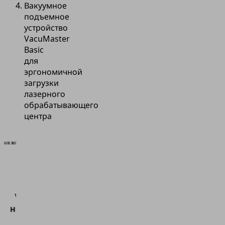
Вакуумное
подъемное
устройство
VacuMaster
Basic
для
эргономичной
загрузки
лазерного
обрабатывающего
центра
Для
загрузки
сервиса
Vimeo нам
необходимо
ваше