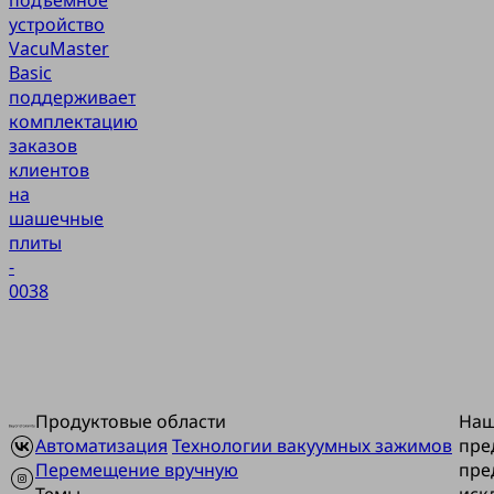
подъемное
устройство
VacuMaster
Basic
поддерживает
комплектацию
заказов
клиентов
на
шашечные
плиты
-
0038
Продуктовые области
На
Автоматизация
Технологии вакуумных зажимов
пре
Перемещение вручную
пре