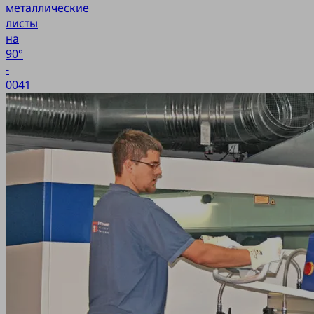
металлические
листы
на
90°
-
0041