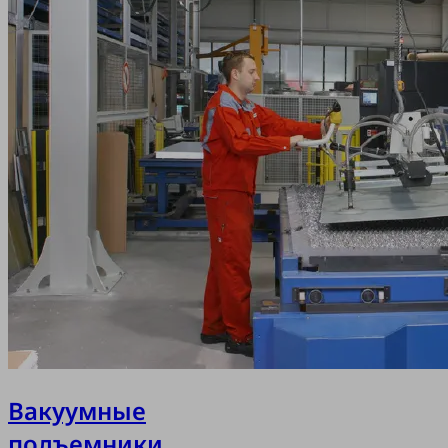
астины для
ой структуре и
ки. Установленный на
тный кран SK
lz обеспечивает
ь благодаря своей
и 650 кг, позволяет
у всего одному
ршает систему
Вакуумные
подъемники