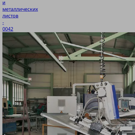
и
металлических
листов
-
0042