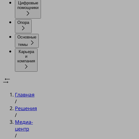
Цифровые
помощники
Опора
Основные
темы
Карьера
и
компания
Главная
/
Решения
/
Медиа-
центр
/