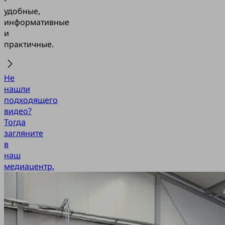
-
удобные,
информативные
и
практичные.
Не
нашли
подходящего
видео?
Тогда
загляните
в
наш
медиацентр.