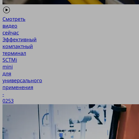
Смотреть
видео
сейчас
Эффективный
компактный
терминал
SCTMi
mini
для
универсального
применения
-
0253