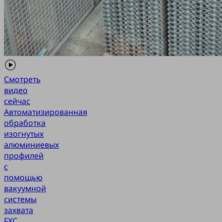
Смотреть
видео
сейчас
Автоматизированная
обработка
изогнутых
алюминиевых
профилей
с
помощью
вакуумной
системы
захвата
FXC