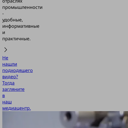
отраслях
промышленности
-
удобные,
информативные
и
практичные.
Не
нашли
подходящего
видео?
Тогда
загляните
в
наш
медиацентр.