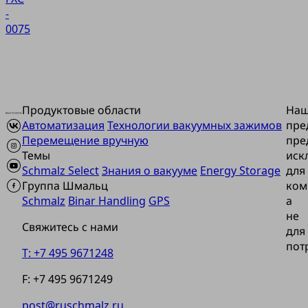
-
0075
Продуктовые области
На
Автоматизация
Технологии вакуумных зажимов
пре
Перемещение вручную
пре
Темы
иск
Schmalz Select
Знания о вакууме
Energy Storage
для
Группа Шмальц
ком
Schmalz
Binar Handling
GPS
а
не
Свяжитесь с нами
для
пот
T: +7 495 9671248
F: +7 495 9671249
post@ruschmalz.ru