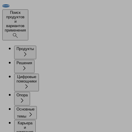
Поиск
продуктов
и
вариантов
применения
Продукты
Решения
Цифровые
помощники
Опора
Основные
темы
Карьера
и
компания