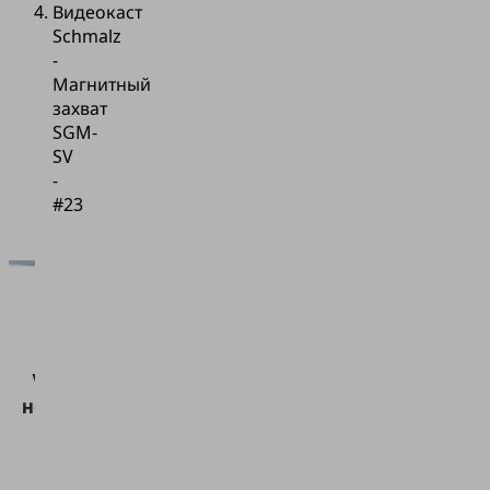
Видеокаст
Schmalz
-
Магнитный
захват
SGM-
SV
-
#23
Для
загрузки
сервиса
Vimeo нам
необходимо
ваше
согласие!