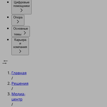
Цифровые
помощники
Опора
Основные
темы
Карьера
и
компания
Главная
/
Решения
/
Медиа-
центр
/