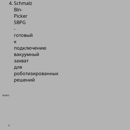
Schmalz
Bin-
Picker
SBPG
-
готовый
к
подключению
вакуумный
захват
для
роботизированных
решений
Для
загрузки
сервиса
Vimeo нам