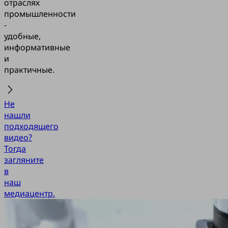
отраслях
промышленности
-
удобные,
информативные
и
практичные.
Не
нашли
подходящего
видео?
Тогда
загляните
в
наш
медиацентр.