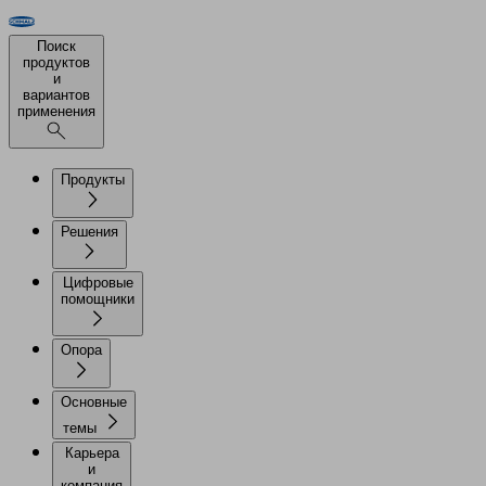
Поиск
продуктов
и
вариантов
применения
Продукты
Решения
Цифровые
помощники
Опора
Основные
темы
Карьера
и
компания