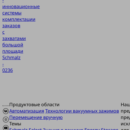
инновационные
системы
комплектации
заказов
с
захватами
большой
площади
Schmalz
-
0236
Продуктовые области
На
Автоматизация
Технологии вакуумных зажимов
пре
Перемещение вручную
пре
Темы
иск
Schmalz Select
Знания о вакууме
Energy Storage
для