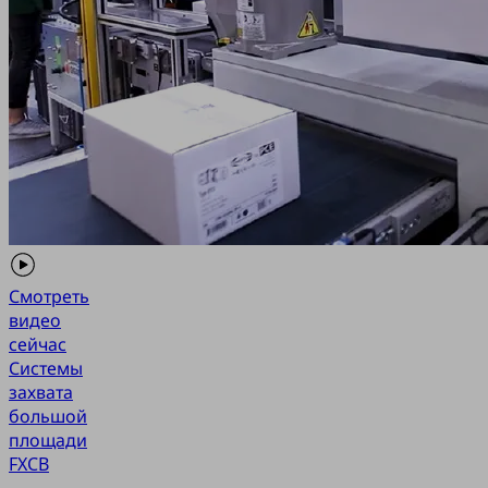
Смотреть
видео
сейчас
Системы
захвата
большой
площади
FXCB
-