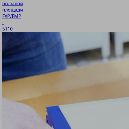
большой
площади
FXP/FMP
-
5110