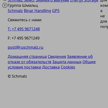
Группа Шмальц
ком
Schmalz
Binar Handling
GPS
а
не
Свяжитесь с нами
для
пот
T: +7 495 9671248
F: +7 495 9671249
post@ruschmalz.ru
Домашняя страница
Сведения
Заявление об
отказе от обязательств
Защита данных
Общие
условия поставки
Доставка
Cookies
© Schmalz