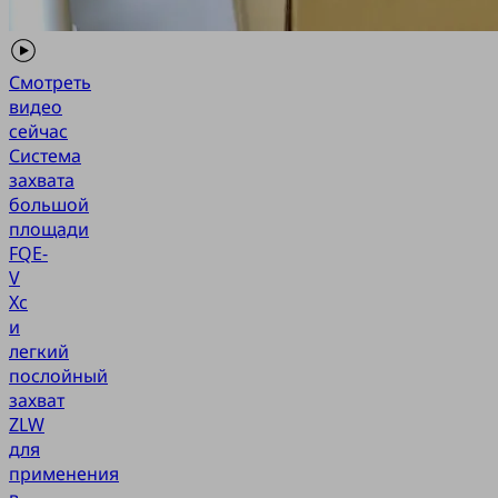
Смотреть
видео
сейчас
Система
захвата
большой
площади
FQE-
V
Xc
и
легкий
послойный
захват
ZLW
для
применения