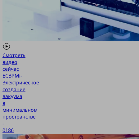
Смотреть
видео
сейчас
ECBPMi-
Электрическое
создание
вакуума
в
минимальном
пространстве
-
0186