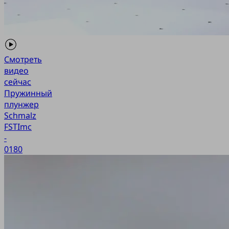
Смотреть
видео
сейчас
Пружинный
плунжер
Schmalz
FSTImc
-
0180