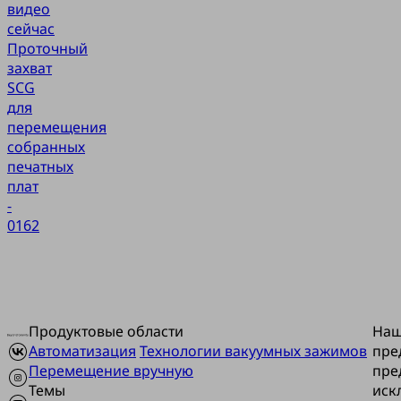
видео
сейчас
Проточный
захват
SCG
для
перемещения
собранных
печатных
плат
-
0162
Продуктовые области
На
Автоматизация
Технологии вакуумных зажимов
пре
Перемещение вручную
пре
Темы
иск