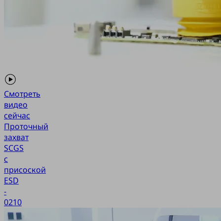
Смотреть
видео
сейчас
Проточный
захват
SCGS
с
присоской
ESD
-
0210