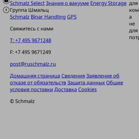
Schmalz Select
Знания о вакууме
Energy Storage
для
Группа Шмальц
ком
Schmalz
Binar Handling
GPS
а
не
Свяжитесь с нами
для
пот
T: +7 495 9671248
F: +7 495 9671249
post@ruschmalz.ru
Домашняя страница
Сведения
Заявление об
отказе от обязательств
Защита данных
Общие
условия поставки
Доставка
Cookies
© Schmalz