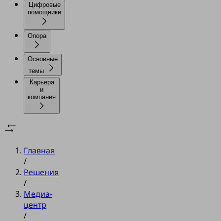
Цифровые
помощники
Опора
Основные
темы
Карьера
и
компания
Главная
/
Решения
/
Медиа-
центр
/