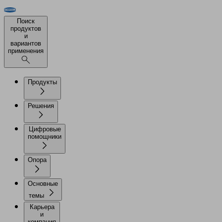
Поиск
продуктов
и
вариантов
применения
Продукты
Решения
Цифровые
помощники
Опора
Основные
темы
Карьера
и
компания