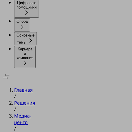
Цифровые
помощники
Опора
Основные
темы
Карьера
и
компания
Главная
/
Решения
/
Медиа-
центр
/