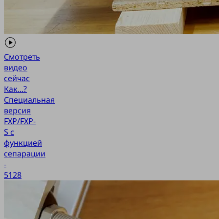
Смотреть
видео
сейчас
Как...?
Специальная
версия
FXP/FXP-
S с
функцией
сепарации
-
5128