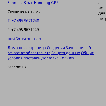
Schmalz
Binar Handling
GPS
а
не
Свяжитесь с нами
для
пот
T: +7 495 9671248
F: +7 495 9671249
post@ruschmalz.ru
Домашняя страница
Сведения
Заявление об
отказе от обязательств
Защита данных
Общие
условия поставки
Доставка
Cookies
© Schmalz