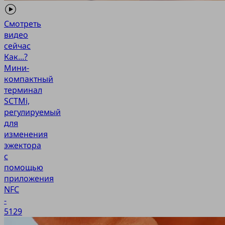
Смотреть
видео
сейчас
Как...?
Мини-
компактный
терминал
SCTMi,
регулируемый
для
изменения
эжектора
с
помощью
приложения
NFC
-
5129