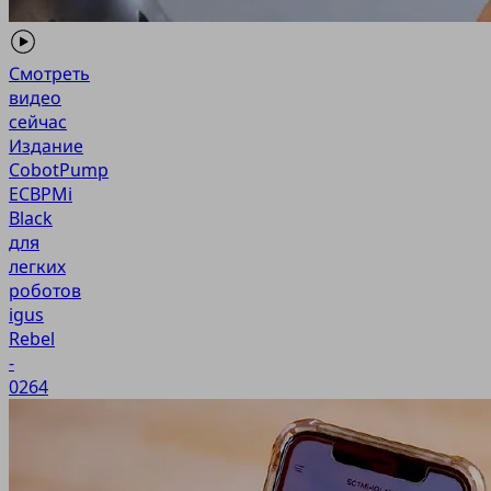
Смотреть
видео
сейчас
Издание
CobotPump
ECBPMi
Black
для
легких
роботов
igus
Rebel
-
0264