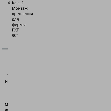
Как...?
Монтаж
крепления
для
фермы
PXT
90°
Для
загрузки
сервиса
Vimeo нам
необходимо
ваше
согласие!
Мы
используем