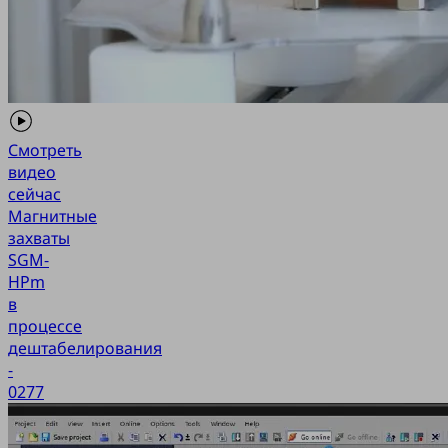
Смотреть
видео
сейчас
Магнитные
захваты
SGM-
HPm
в
процессе
дештабелирования
-
0277