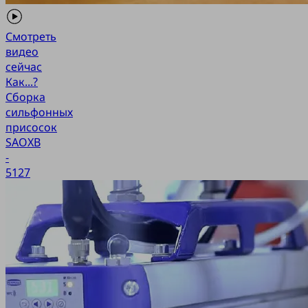
Смотреть
видео
сейчас
Как...?
Сборка
сильфонных
присосок
SAOXB
-
5127