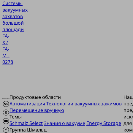
Системы
вакуумных
захватов
большой
площади
FA-
X /
FA-
M -
0278
Продуктовые области
На
Автоматизация
Технологии вакуумных зажимов
пре
Перемещение вручную
пре
Темы
иск
Schmalz Select
Знания о вакууме
Energy Storage
для
Группа Шмальц
ком