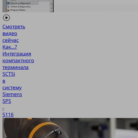
Смотреть
видео
сейчас
Как...?
Интеграция
компактного
терминала
SCTSi
в
систему
Siemens
SPS
-
5116