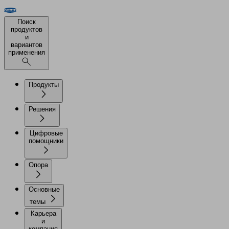
Поиск
продуктов
и
вариантов
применения
Продукты
Решения
Цифровые
помощники
Опора
Основные
темы
Карьера
и
компания