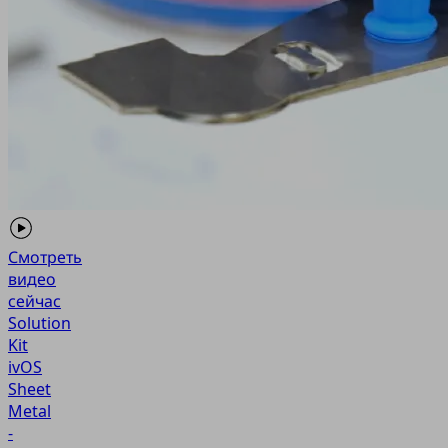
Смотреть
видео
сейчас
Solution
Kit
ivOS
Sheet
Metal
-