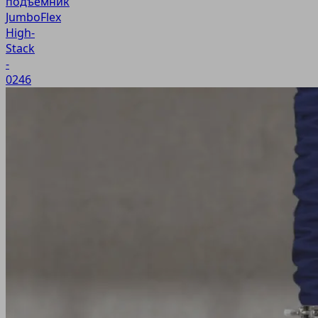
подъемник
JumboFlex
High-
Stack
-
0246