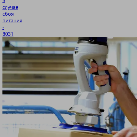
в
случае
сбоя
питания
-
8031