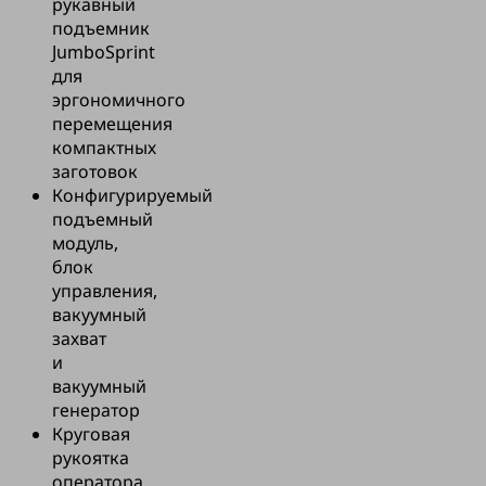
рукавный
подъемник
JumboSprint
для
эргономичного
перемещения
компактных
заготовок
Конфигурируемый
подъемный
модуль,
блок
управления,
вакуумный
захват
и
вакуумный
генератор
Круговая
рукоятка
оператора