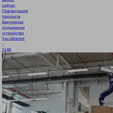
сейчас
Презентация
продукта
Вакуумное
подъемное
устройство
VacuMaster
-
0248