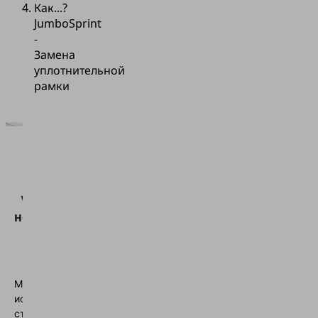
Как...?
JumboSprint
-
Замена
уплотнительной
рамки
Для
загрузки
сервиса
Vimeo нам
необходимо
ваше
согласие!
Мы
используем
сторонний