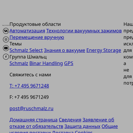
Продуктовые области
На
Автоматизация
Технологии вакуумных зажимов
пре
Перемещение вручную
пре
Темы
иск
Schmalz Select
Знания о вакууме
Energy Storage
для
Группа Шмальц
ком
Schmalz
Binar Handling
GPS
а
не
Свяжитесь с нами
для
пот
T: +7 495 9671248
F: +7 495 9671249
post@ruschmalz.ru
Домашняя страница
Сведения
Заявление об
отказе от обязательств
Защита данных
Общие
условия поставки
Доставка
Cookies