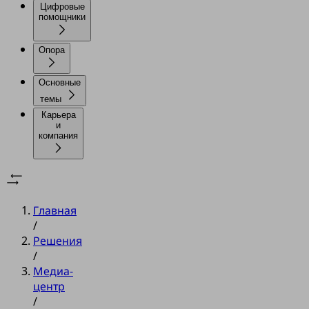
Цифровые
помощники
Опора
Основные
темы
Карьера
и
компания
Главная
/
Решения
/
Медиа-
центр
/