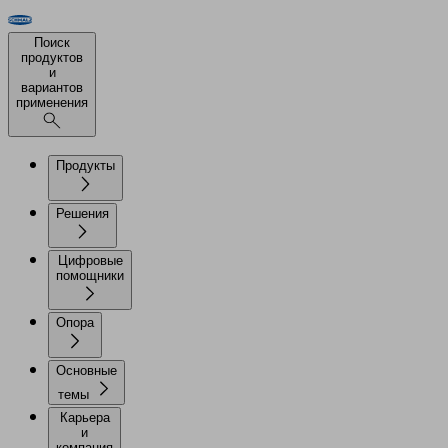
Поиск
продуктов
и
вариантов
применения
Продукты
Решения
Цифровые
помощники
Опора
Основные
темы
Карьера
и
компания