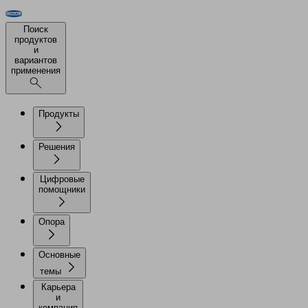
Поиск
продуктов
и
вариантов
применения
Продукты
Решения
Цифровые
помощники
Опора
Основные
темы
Карьера
и
компания