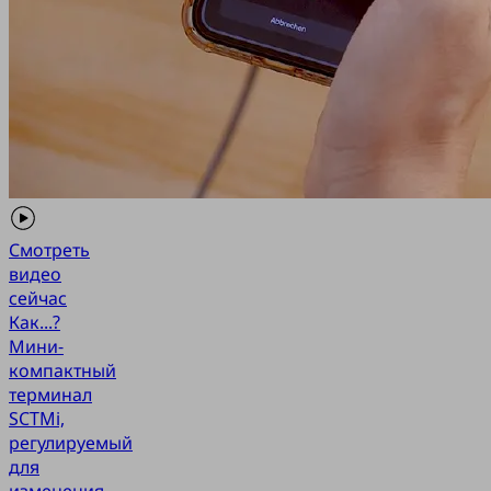
Смотреть
видео
сейчас
Как...?
Мини-
компактный
терминал
SCTMi,
регулируемый
для
изменения