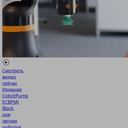
Смотреть
видео
сейчас
Издание
CobotPump
ECBPMi
Black
для
легких
роботов