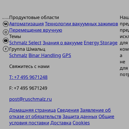
Продуктовые области
На
Автоматизация
Технологии вакуумных зажимов
пре
Перемещение вручную
пре
Темы
иск
Schmalz Select
Знания о вакууме
Energy Storage
для
Группа Шмальц
ком
Schmalz
Binar Handling
GPS
а
не
Свяжитесь с нами
для
пот
T: +7 495 9671248
F: +7 495 9671249
post@ruschmalz.ru
Домашняя страница
Сведения
Заявление об
отказе от обязательств
Защита данных
Общие
условия поставки
Доставка
Cookies