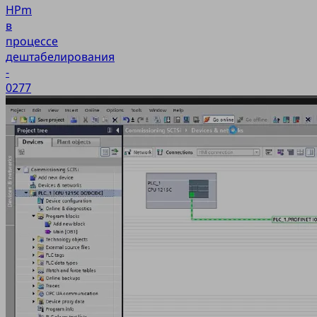
HPm
в
процессе
дештабелирования
-
0277