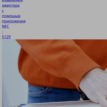
эжектора
с
помощью
приложения
NFC
-
5129