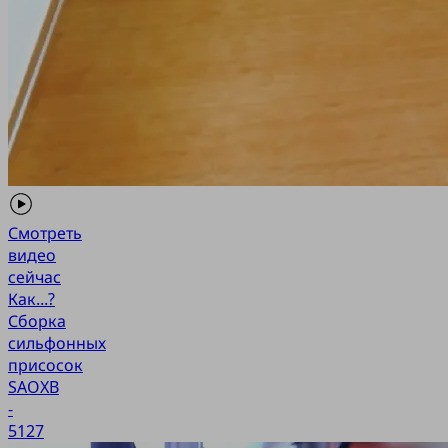
Смотреть
видео
сейчас
Как...?
Сборка
сильфонных
присосок
SAOXB
-
5127