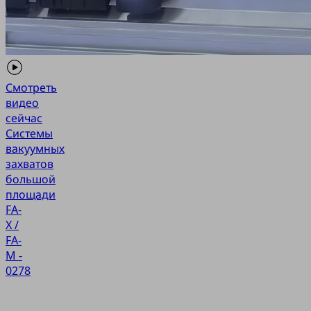
Смотреть
видео
сейчас
Системы
вакуумных
захватов
большой
площади
FA-
X /
FA-
M -
0278