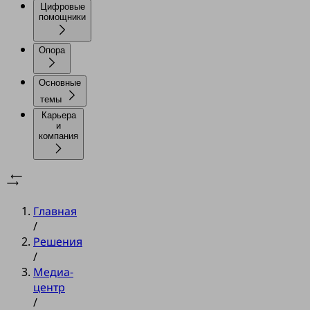
Цифровые
помощники
Опора
Основные
темы
Карьера
и
компания
Главная
/
Решения
/
Медиа-
центр
/