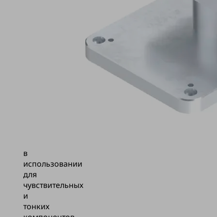
система
Schmalz
для
консольных
столов
Biesse
с
соответствующим
монтажом
на
присосках
Гибкость
в
использовании
для
чувствительных
и
тонких
компонентов