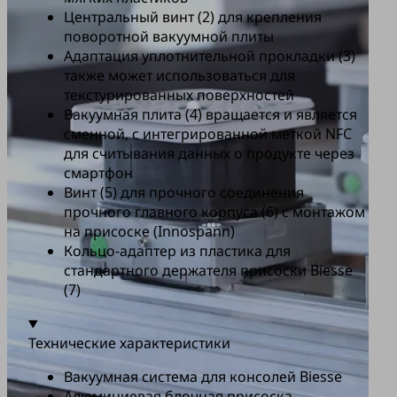
Центральный винт (2) для крепления
поворотной вакуумной плиты
Адаптация уплотнительной прокладки (3)
также может использоваться для
текстурированных поверхностей
Вакуумная плита (4) вращается и является
сменной, с интегрированной меткой NFC
для считывания данных о продукте через
смартфон
Винт (5) для прочного соединения
прочного главного корпуса (6) с монтажом
на присоске (Innospann)
Кольцо-адаптер из пластика для
стандартного держателя присоски Biesse
(7)
Технические характеристики
Вакуумная система для консолей Biesse
Алюминиевая блочная присоска