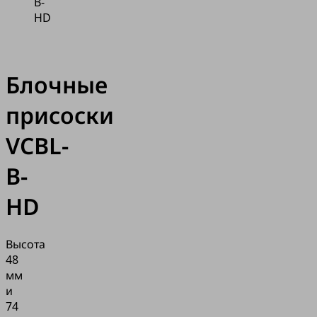
B-
HD
Блочные
присоски
VCBL-
B-
HD
Высота
48
мм
и
74