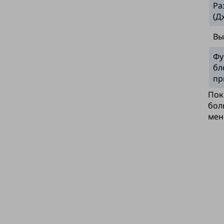
Ра
(Д
Вы
Фу
бл
пр
Пок
бол
мен