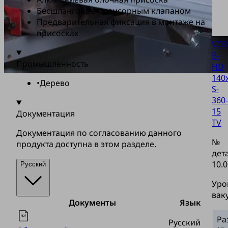
Бесшланговые с сенсорным клапаном
Предварительная фиксация в монтаже на
присосках
VCB
B-
Промышленность
HD
140
•
Дерево
S-
360-
15
Документация
TV
Документация по согласованию данного
№
продукта доступна в этом разделе.
дет
10.0
Русский
Уро
вак
Документы
Язык
Ра
Русский