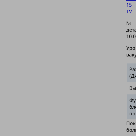
15
TV
№
дет
10.0
Уро
вак
Ра
(Д
Вы
Фу
бл
пр
Пок
бол