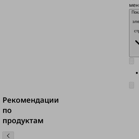
мен
Пок
эл
ст
Рекомендации
по
продуктам