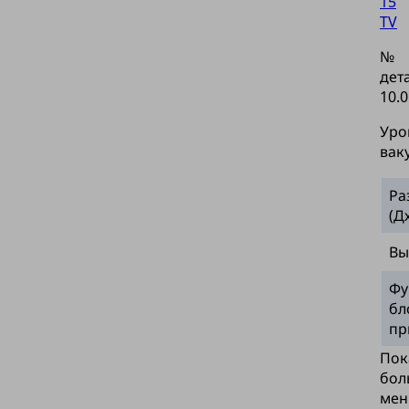
15
TV
№
дет
10.0
Уро
вак
Ра
(Д
Вы
Фу
бл
пр
Пок
бол
мен