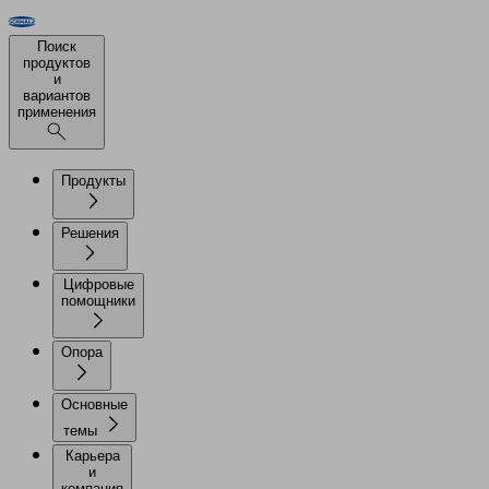
Поиск
продуктов
и
вариантов
применения
Продукты
Решения
Цифровые
помощники
Опора
Основные
темы
Карьера
и
компания