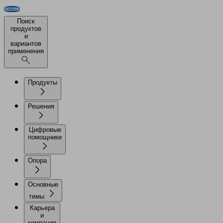
Поиск
продуктов
и
вариантов
применения
Продукты
Решения
Цифровые
помощники
Опора
Основные
темы
Карьера
и
компания