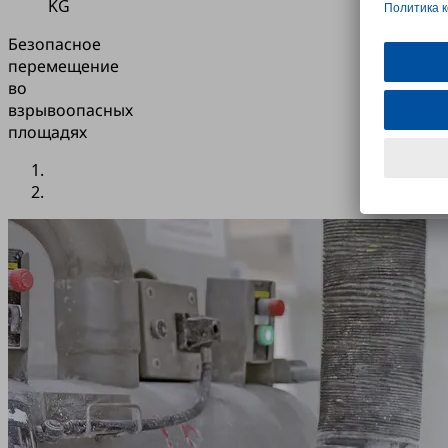
KG
Безопасное
перемещение
во
взрывоопасных
площадях
Приложение
Частый
и