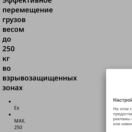
перемещение
грузов
весом
до
250
кг
во
взрывозащищенных
зонах
Ex
MAX.
250