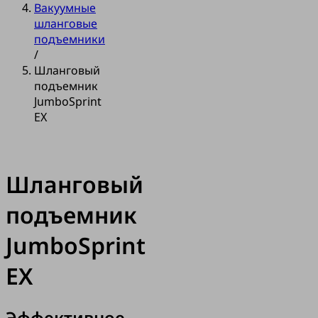
Вакуумные
шланговые
подъемники
/
Шланговый
подъемник
JumboSprint
EX
Шланговый
подъемник
JumboSprint
EX
Эффективное