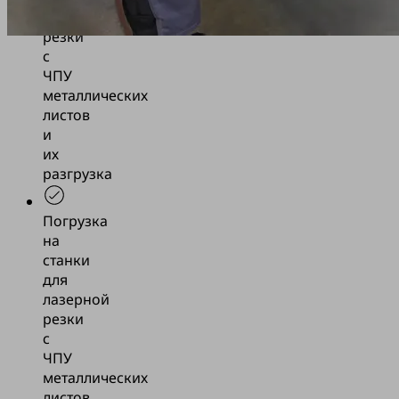
лазерной
резки
с
ЧПУ
металлических
листов
и
их
разгрузка
Погрузка
на
станки
для
лазерной
резки
с
ЧПУ
металлических
листов