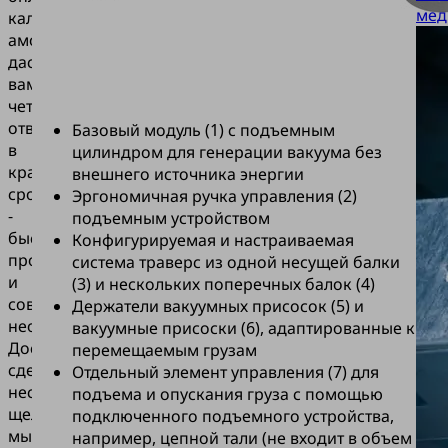
мед
калькулятор
амортизации
даст
вам
четкий
ответ
Базовый модуль (1) с подъемным
в
цилиндром для генерации вакуума без
кратчайшие
внешнего источника энергии
сроки
Эргономичная ручка управления (2)
-
подъемным устройством
быстро,
Конфигурируемая и настраиваемая
просто
система траверс из одной несущей балки
и
(3) и нескольких поперечных балок (4)
совершенно
Держатели вакуумных присосок (5) и
необязательно.
вакуумные присоски (6), адаптированные к
Достаточно
перемещаемым грузам
сделать
Отдельный элемент управления (7) для
несколько
подъема и опускания груза с помощью
щелчков
подключенного подъемного устройства,
мышью,
например, цепной тали (не входит в объем