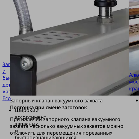
Запасные
и
Алю
быстроизнашивающиеся
мос
детали
кра
VacuMaster
Eco
Запорный клапан вакуумного захвата
Подгонка при смене заготовок
Широкий
ассортимент
При наличии запорного клапана вакуумного
запасных
захвата несколько вакуумных захватов можно
и
отключить для перемещения порезанных
быстроизнашивающихся