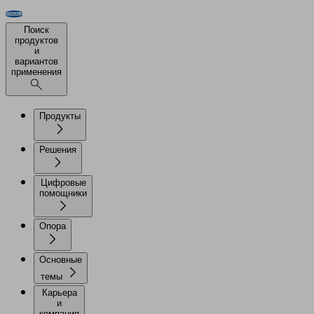
Поиск
продуктов
и
вариантов
применения
Продукты
Решения
Цифровые
помощники
Опора
Основные
темы
Карьера
и
компания