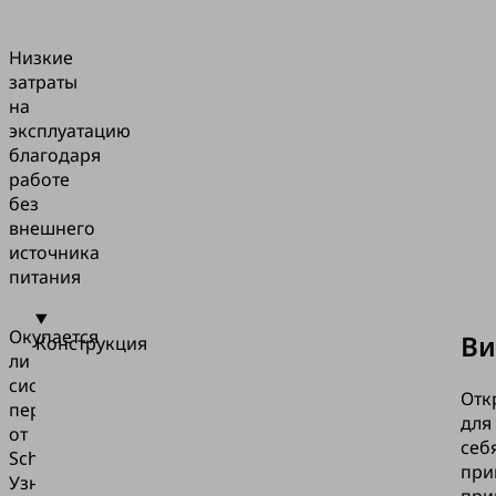
Низкие
затраты
на
эксплуатацию
благодаря
работе
без
внешнего
источника
питания
Окупается
Ви
Конструкция
ли
система
Отк
перемещения
для
от
себ
Schmalz?
при
Узнайте