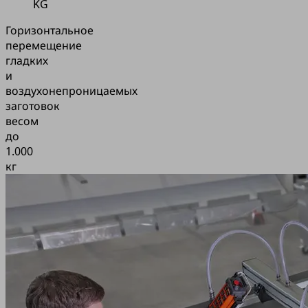
KG
Горизонтальное
перемещение
гладких
и
воздухонепроницаемых
заготовок
весом
до
1.000
кг
Приложение
Горизонтальное
перемещение
гладких
и