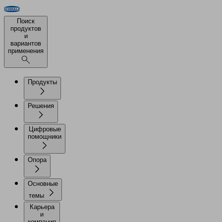
Поиск
продуктов
и
вариантов
применения
Продукты
Решения
Цифровые
помощники
Опора
Основные
темы
Карьера
и
компания