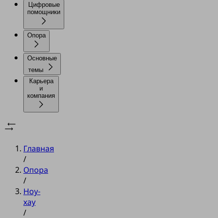
Цифровые
помощники
Опора
Основные
темы
Карьера
и
компания
Главная
/
Опора
/
Ноу-
хау
/