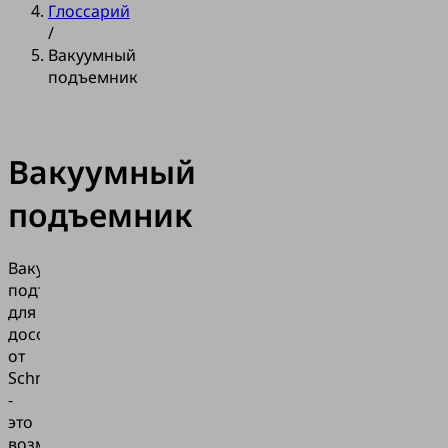
Глоссарий
/
Вакуумный
подъемник
Вакуумный
подъемник
Вакуумные
подъемники
для
досок
от
Schmalz
-
это
возможность