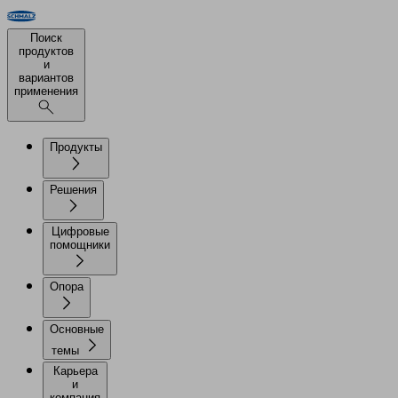
Поиск
продуктов
и
вариантов
применения
Продукты
Решения
Цифровые
помощники
Опора
Основные
темы
Карьера
и
компания