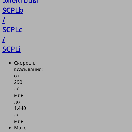
эжекторы
SCPLb
/
SCPLc
/
SCPLi
Скорость
всасывания:
от
290
л/
мин
до
1.440
л/
мин
Макс.