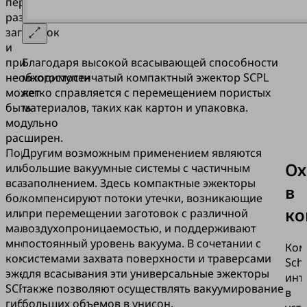
перемещение
различных
заготовок
и
при
Благодаря высокой всасывающей способности
необходимости
многоступенчатый компактный эжектор SCPL
может
легко справляется с перемещением пористых
быть
материалов, таких как картон и упаковка.
модульно
расширен.
Пористые
Другим возможным применением являются
Ох
или
большие вакуумные системы с частичным
всасывающие,
заполнением. Здесь компактные эжекторы
в
большие
компенсируют потоки утечки, возникающие
ко
или
при перемещении заготовок с различной
маленькие:
воздухопроницаемостью, и поддерживают
многоступенчатый
постоянный уровень вакуума. В сочетании с
Ком
компактный
системами захвата поверхности и траверсами
Sch
эжектор
для всасывания эти универсальные эжекторы
инт
SCPL
также позволяют осуществлять вакуумирование
в
гибко
больших объемов в унисон.