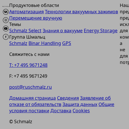
Продуктовые области
На
Автоматизация
Технологии вакуумных зажимов
пре
Перемещение вручную
пре
Темы
иск
Schmalz Select
Знания о вакууме
Energy Storage
для
Группа Шмальц
ком
Schmalz
Binar Handling
GPS
а
не
Свяжитесь с нами
для
пот
T: +7 495 9671248
F: +7 495 9671249
post@ruschmalz.ru
Домашняя страница
Сведения
Заявление об
отказе от обязательств
Защита данных
Общие
условия поставки
Доставка
Cookies
© Schmalz