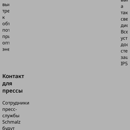
высокими
а
требованиями
так
к
све
объему
дис
потока
Все
при
уст
оптимизации
дос
энергопотребления.
сте
защ
IP54
Контакт
для
прессы
Сотрудники
пресс-
службы
Schmalz
будут