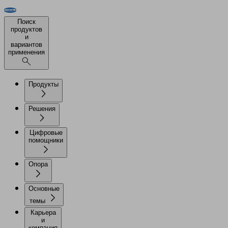
Поиск
продуктов
и
вариантов
применения
Продукты
Решения
Цифровые
помощники
Опора
Основные
темы
Карьера
и
компания