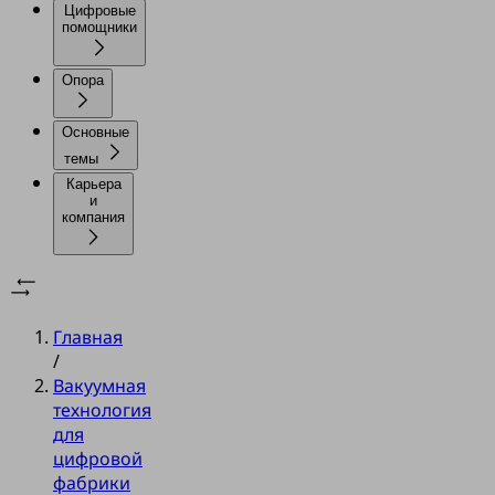
Цифровые
помощники
Опора
Основные
темы
Карьера
и
компания
Главная
/
Вакуумная
технология
для
цифровой
фабрики