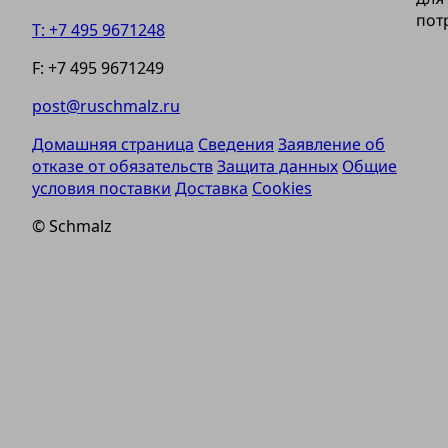
пот
T: +7 495 9671248
F: +7 495 9671249
post@ruschmalz.ru
Домашняя страница
Сведения
Заявление об
отказе от обязательств
Защита данных
Общие
условия поставки
Доставка
Cookies
© Schmalz