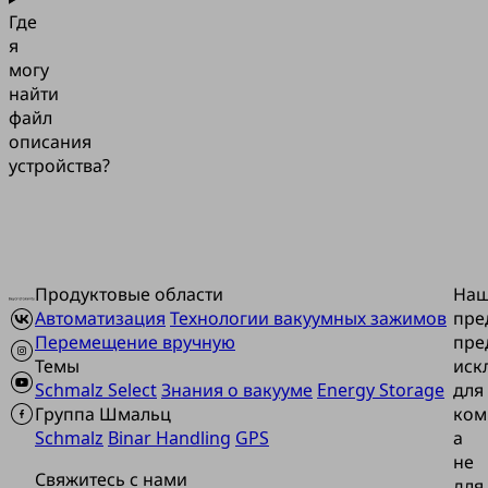
Где
я
могу
найти
файл
описания
устройства?
Продуктовые области
На
Автоматизация
Технологии вакуумных зажимов
пре
Перемещение вручную
пре
Темы
иск
Schmalz Select
Знания о вакууме
Energy Storage
для
Группа Шмальц
ком
Schmalz
Binar Handling
GPS
а
не
Свяжитесь с нами
для