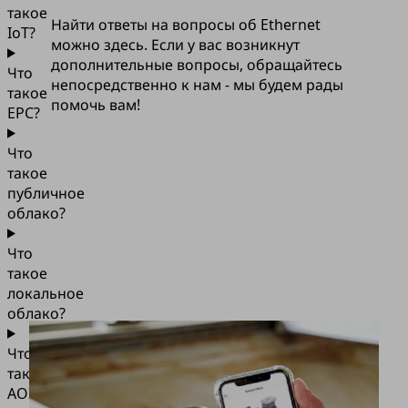
такое
Найти ответы на вопросы об Ethernet
IoT?
можно здесь. Если у вас возникнут
дополнительные вопросы, обращайтесь
Что
непосредственно к нам - мы будем рады
такое
помочь вам!
EPC?
Что
такое
публичное
облако?
Что
такое
локальное
облако?
Что
такое
AOI?