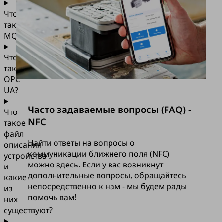
Что
такое
MQTT?
Что
такое
OPC
UA?
Часто задаваемые вопросы (FAQ) -
Что
NFC
такое
файл
Найти ответы на вопросы о
описания
коммуникации ближнего поля (NFC)
устройства
можно здесь. Если у вас возникнут
и
дополнительные вопросы, обращайтесь
какие
непосредственно к нам - мы будем рады
из
помочь вам!
них
существуют?