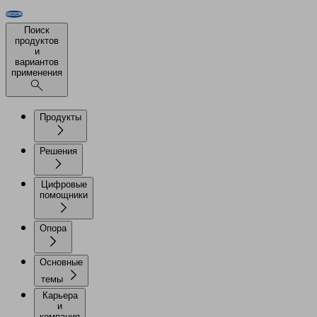
Поиск
продуктов
и
вариантов
применения
Продукты
Решения
Цифровые
помощники
Опора
Основные
темы
Карьера
и
компания