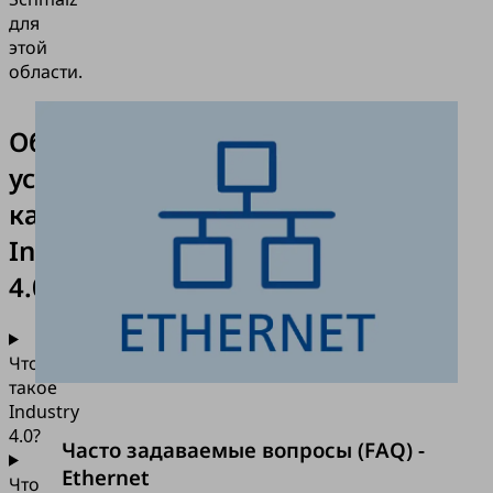
для
этой
области.
Общие
условия
касательно
Industry
4.0.
Что
такое
Industry
4.0?
Часто задаваемые вопросы (FAQ) -
Ethernet
Что