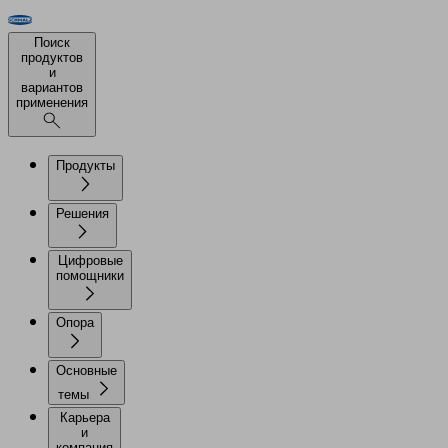
Поиск
продуктов
и
вариантов
применения
Продукты
Решения
Цифровые
помощники
Опора
Основные
темы
Карьера
и
компания