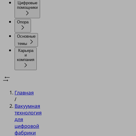
Цифровые
помощники
Опора
Основные
темы
Карьера
и
компания
Главная
/
Вакуумная
технология
для
цифровой
фабрики