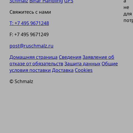
Schmalz
Binar Handling
GPS
а
не
Свяжитесь с нами
для
пот
T: +7 495 9671248
F: +7 495 9671249
post@ruschmalz.ru
Домашняя страница
Сведения
Заявление об
отказе от обязательств
Защита данных
Общие
условия поставки
Доставка
Cookies
© Schmalz