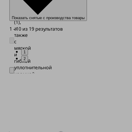
с
4,5
гофра
Показать снятые с производства товары
(1),
а
1 - 10 из 19 результатов
также
с
мягкой
1
и
2
гибкой
уплотнительной
кромкой
с
сегментными
ребрами
потока
и
встроенным
стабилизатором
мешков