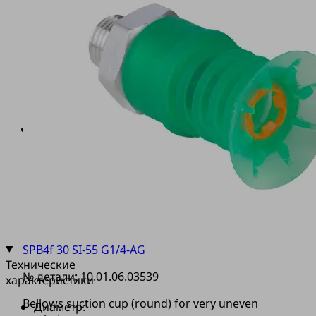
SC
с
наружной
резьбой
оснащены
встроенным
уплотнительным
кольцом
Дополнительный
фильтр
в
качестве
предварительного
фильтра
(2)
SPB4f 30 SI-55 G1/4-AG
Технические
№ детали:
10.01.06.03539
характеристики
Bellows suction cup (round) for very uneven
Диаметр: