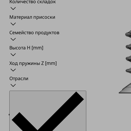
Количество складок
Материал присоски
Семейство продуктов
Высота H
[mm]
Ход пружины Z
[mm]
Отрасли
Сильфонная
присоска
SPB4f