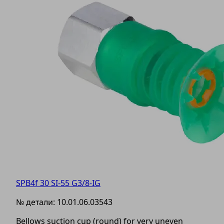
SPB4f 30 SI-55 G3/8-IG
№ детали:
10.01.06.03543
Bellows suction cup (round) for very uneven