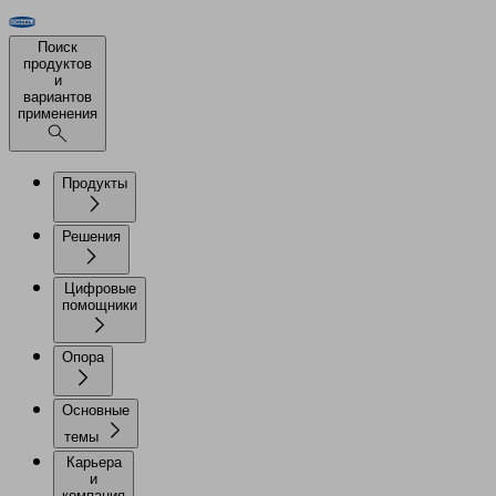
Поиск
продуктов
и
вариантов
применения
Продукты
Решения
Цифровые
помощники
Опора
Основные
темы
Карьера
и
компания