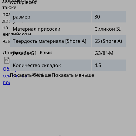
Документация
workpieces
также
полностью
размер
30
доступна
на
Материал присоски
Силикон SI
английском
языке.
Твердость материала [Shore A]
55 (Shore A)
Документы
Язык
Резьба G1
G3/8"-M
Количество складок
4.5
Английский
Обзор
язык
Показать больше
Показать меньше
семейства
продукции