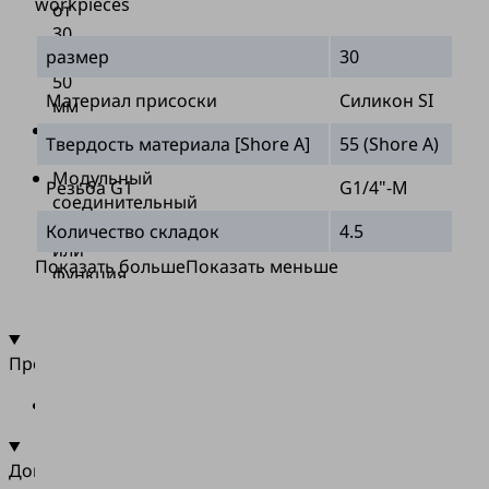
workpieces
от
30
размер
30
до
50
Материал присоски
Силикон SI
мм
Материал:
Твердость материала [Shore A]
55 (Shore A)
SI
Модульный
Резьба G1
G1/4"-M
соединительный
ниппель
Количество складок
4.5
или
Показать больше
Показать меньше
функция
вставки
Промышленность
•
Упаковка
Документация