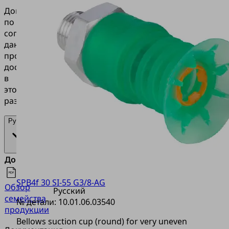
Документация
по
согласованию
данного
продукта
доступна
в
этом
разделе.
Русский
Документы
Язык
SPB4f 30 SI-55 G3/8-AG
Обзор
Русский
семейства
№ детали:
10.01.06.03540
продукции
Bellows suction cup (round) for very uneven