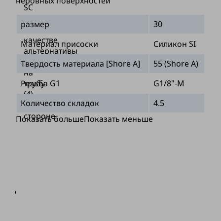
неровных поверхностей
SC
(3);
размер
30
в
качестве
Материал присоски
Силикон SI
альтернативы
прямо
Твердость материала [Shore A]
55 (Shore A)
на
трубу
Резьба G1
G1/8"-M
(4)
Количество складок
4.5
на
стороне
Показать больше
Показать меньше
машины
с
креплением
при
помощи
хомута
Все
соединительные
элементы