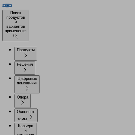
Поиск
продуктов
и
вариантов
применения
Продукты
Решения
Цифровые
помощники
Опора
Основные
темы
Карьера
и
компания