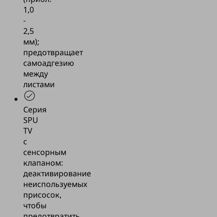
1,0
-
2,5
мм);
предотвращает
самоадгезию
между
листами
Серия
SPU
TV
с
сенсорным
клапаном:
деактивирование
неиспользуемых
присосок,
чтобы
предотвратить