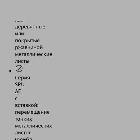
поверхностью,
таких
как
деревянные
или
покрытые
ржавчиной
металлические
листы
Серия
SPU
AE
с
вставкой:
перемещение
тонких
металлических
листов
(прибл.