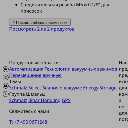
Соединительная резьба M5 и G1/8” для
присосок
Показать области применения
Посмотреть 2 из 2 продуктов
Продуктовые области
На
Автоматизация
Технологии вакуумных зажимов
пре
Перемещение вручную
пре
Темы
иск
Schmalz Select
Знания о вакууме
Energy Storage
для
Группа Шмальц
ком
Schmalz
Binar Handling
GPS
а
не
Свяжитесь с нами
для
пот
T: +7 495 9671248