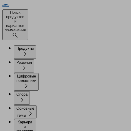
Поиск
продуктов
и
вариантов
применения
Продукты
Решения
Цифровые
помощники
Опора
Основные
темы
Карьера
и
компания