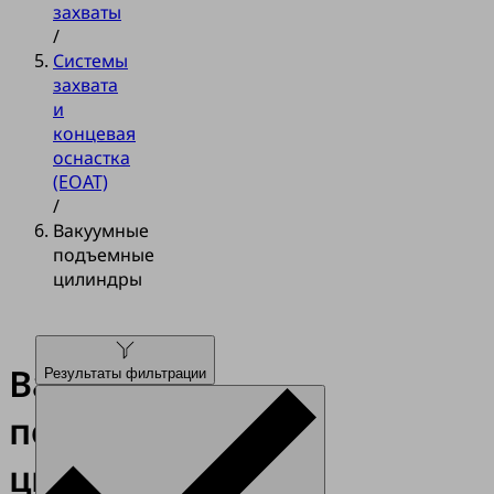
захваты
/
Системы
захвата
и
концевая
оснастка
(EOAT)
/
Вакуумные
подъемные
цилиндры
Вакуумные
Результаты фильтрации
подъемные
цилиндры