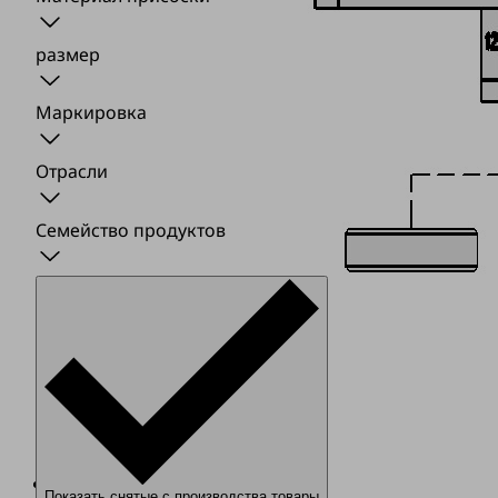
размер
Маркировка
Отрасли
Семейство продуктов
Всасывающий
Показать снятые с производства товары