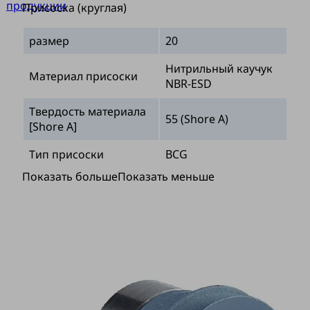
продукции
Присоска (круглая)
размер
20
Нитрильный каучук
Материал присоски
NBR-ESD
Твердость материала
55 (Shore A)
[Shore A]
Тип присоски
BCG
Показать больше
Показать меньше