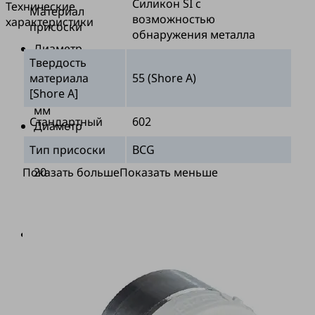
Силикон SI с
Технические
Материал
возможностью
характеристики
присоски
обнаружения металла
Диаметр
Твердость
рабочей
материала
55 (Shore A)
зоны:
[Shore A]
30
мм
Стандартный
602
Диаметр
присоски:
Тип присоски
BCG
от
Показать больше
Показать меньше
20
до
50
мм.
Присоска
из
SI-
HD
(FDA-
совместимого)