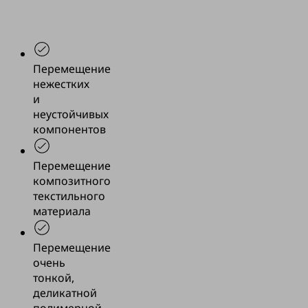
собранных
печатных
плат
Перемещение
нежестких
и
неустойчивых
компонентов
Перемещение
композитного
текстильного
материала
Перемещение
очень
тонкой,
деликатной
полимерной