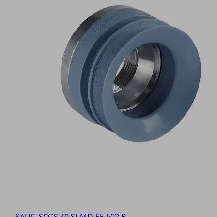
SAUG-SCGS 40 SI-MD-55 602 B