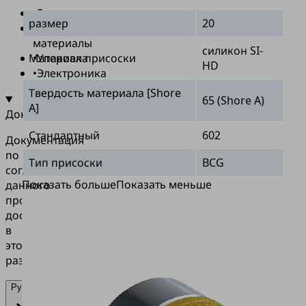
•
Еда
размер
20
•
Универсальные
материалы
силикон SI-
Материал присоски
•
Упаковка
HD
•
Электроника
Твердость материала [Shore
65 (Shore A)
A]
Документация
Стандартный
602
Документация
по
Тип присоски
BCG
согласованию
Показать больше
Показать меньше
данного
продукта
доступна
в
этом
разделе.
Русский