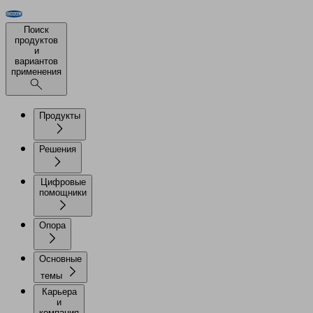
Поиск
продуктов
и
вариантов
применения
Продукты
Решения
Цифровые
помощники
Опора
Основные
темы
Карьера
и
компания