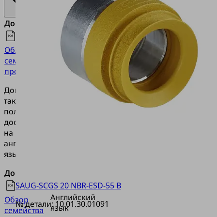
Документы
Язык
Обзор
Русский
семейства
продукции
Документация
также
полностью
доступна
на
английском
языке.
Документы
Язык
SAUG-SCGS 20 NBR-ESD-55 B
Английский
Обзор
№ детали:
10.01.30.01091
язык
семейства