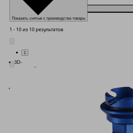
Показать снятые с производства товары
1 - 10 из 10 результатов
1
3D-
печатный
корпус
(1)
Соединительный
разъем
для
быстросменного
адаптера
бункера-
сборщика