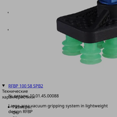
SBPG
(2)
Байонетное
соединение
(3)
Уплотнительный
элемент
из
уплотнительной
губки
(4)
или
присоски
(5)
RFBP 100 58 SPB2
Технические
№ детали:
10.01.45.00088
характеристики
Large-area vacuum gripping system in lightweight
Размеры:
design RFBP
От