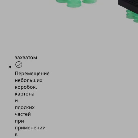
и
простого
изменения
захвата
между
присоской
и
вакуумным
захватом
Перемещение
небольших
коробок,
картона
и
плоских
частей
при
применении
в