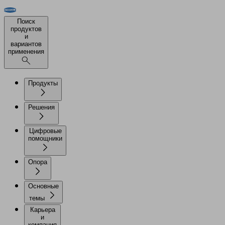
Поиск
продуктов
и
вариантов
применения
Продукты
Решения
Цифровые
помощники
Опора
Основные
темы
Карьера
и
компания