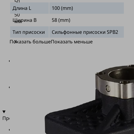
50
x
Длина L
100 (mm)
50
Ширина B
58 (mm)
мм
до
Тип присоски
Сильфонные присоски SPB2
120
x
Показать больше
Показать меньше
120
мм
Присоска
и
уплотнительная
губка
Различные
варианты
соединений
Промышленность
•
Логистика