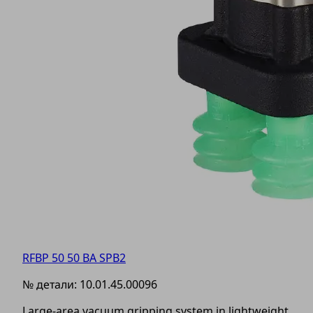
RFBP 50 50 BA SPB2
№ детали:
10.01.45.00096
Large-area vacuum gripping system in lightweight