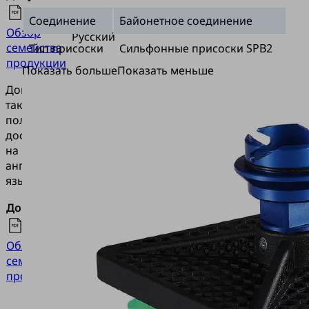
Соединение
Байонетное соединение
Обзор
Русский
семейства
Тип присоски
Сильфонные присоски SPB2
продукции
Показать больше
Показать меньше
Документация
также
полностью
доступна
на
английском
языке.
Документы
Язык
Английский
Обзор
язык
семейства
продукции