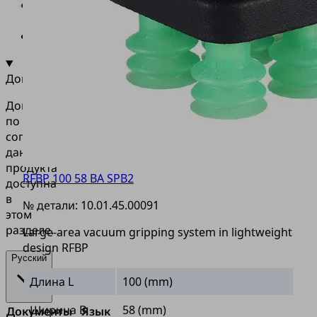
•
Универсальные
материалы
•
Упаковка
Документация
Документация
по
согласованию
данного
продукта
RFBP 100 58 BA SPB2
доступна
в
№ детали:
10.01.45.00091
этом
разделе.
Large-area vacuum gripping system in lightweight
design RFBP
Русский
Длина L
100 (mm)
Ширина B
58 (mm)
Документы
Язык