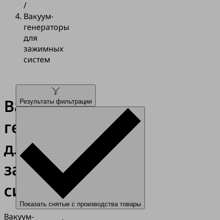
/
Вакуум-
генераторы
для
зажимных
систем
Вакуум-
Результаты фильтрации
генераторы
для
зажимных
систем
Показать снятые с производства товары
Вакуум-