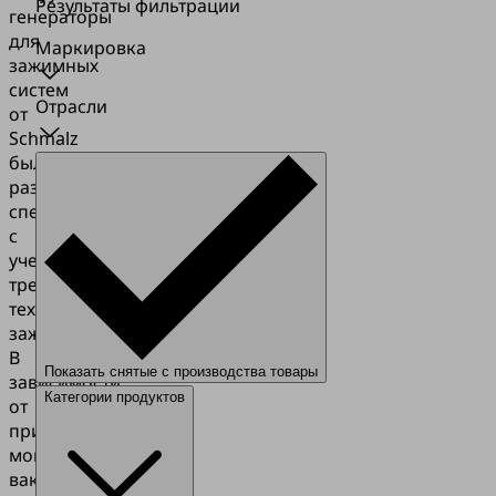
Результаты фильтрации
генераторы
для
Маркировка
зажимных
систем
Отрасли
от
Schmalz
были
разработаны
специально
с
учетом
требований
технологии
зажима.
В
Показать снятые с производства товары
зависимости
Категории продуктов
от
применения
мощный
вакуум-