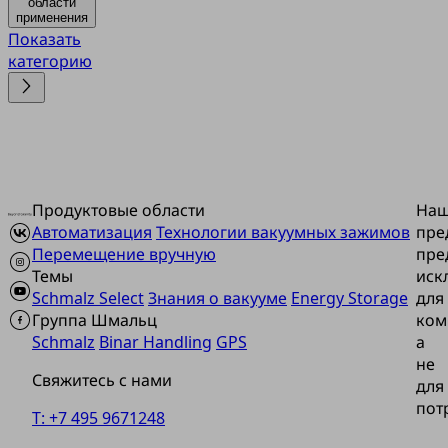
области
применения
Показать
категорию
Продуктовые области
На
Автоматизация
Технологии вакуумных зажимов
пре
Перемещение вручную
пре
Темы
иск
Schmalz Select
Знания о вакууме
Energy Storage
для
Группа Шмальц
ком
Schmalz
Binar Handling
GPS
а
не
Свяжитесь с нами
для
пот
T: +7 495 9671248