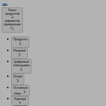
Поиск
продуктов
и
вариантов
применения
Продукты
Решения
Цифровые
помощники
Опора
Основные
темы
Карьера
и
компания