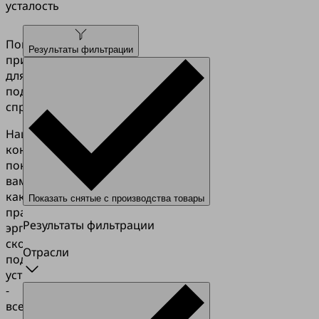
усталость
Поиск
Результаты фильтрации
приспособления
для
подъема
справа
Наш
конфигуратор
покажет
вам,
как
Показать снятые с производства товары
правильно,
Результаты фильтрации
эргономично
сконструировать
Отрасли
подъемное
устройство
-
всего