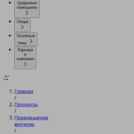
Цифровые
помощники
Опора
Основные
темы
Карьера
и
компания
Главная
/
Продукты
/
Перемещение
вручную
/