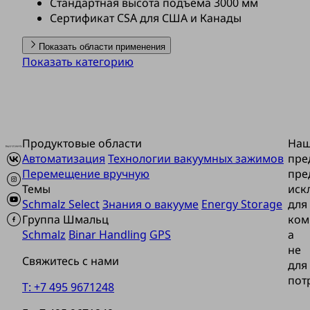
Стандартная высота подъема 3000 мм
Сертификат CSA для США и Канады
Показать области применения
Показать категорию
Продуктовые области
На
Автоматизация
Технологии вакуумных зажимов
пре
Перемещение вручную
пре
Темы
иск
Schmalz Select
Знания о вакууме
Energy Storage
для
Группа Шмальц
ком
Schmalz
Binar Handling
GPS
а
не
Свяжитесь с нами
для
пот
T: +7 495 9671248