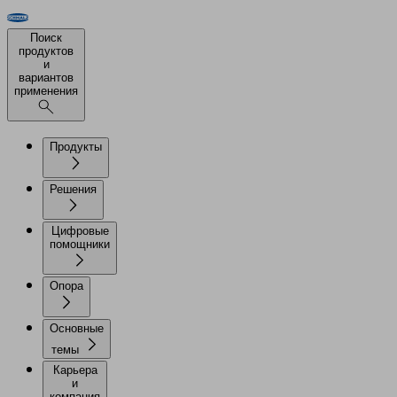
Поиск
продуктов
и
вариантов
применения
Продукты
Решения
Цифровые
помощники
Опора
Основные
темы
Карьера
и
компания