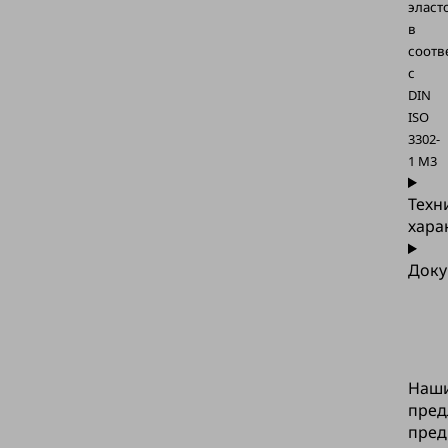
эласт
в
соотв
с
DIN
ISO
3302-
1 M3
Техн
хара
Доку
Наш
пред
пред