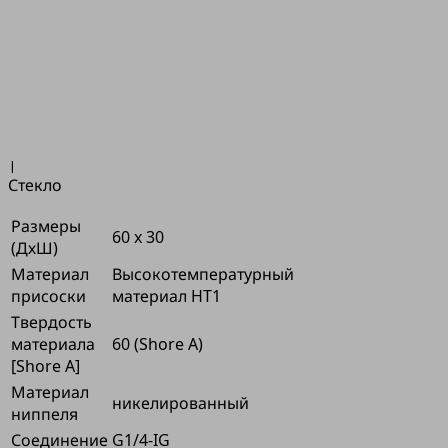
криволинейных,
покрытых
маслом
заготовок
Промышленность:
Автомобильный
|
Стекло
Размеры
60 x 30
(ДхШ)
Материал
Высокотемпературный
присоски
материал HT1
Твердость
материала
60 (Shore A)
[Shore A]
Материал
никелированный
ниппеля
Соединение
G1/4-IG