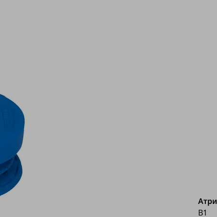
Атри
B1