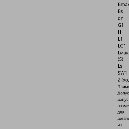
Bmax
Bs
dn
G1
H
L1
LG1
Lмак
(S)
Ls
SW1
Z (хо
Приме
Допу
допус
разме
для
детал
из