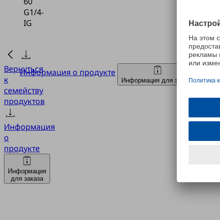
60
G1/4-
IG
Вернуться
Информация о продукте
к
Информация для заказа
семейству
продуктов
Информация
о
продукте
Информация
для заказа
SAOB