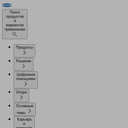
Поиск
продуктов
и
вариантов
применения
Продукты
Решения
Цифровые
помощники
Опора
Основные
темы
Карьера
и
компания