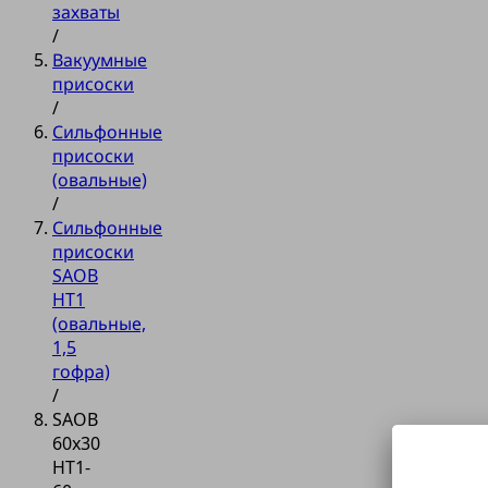
захваты
/
Вакуумные
присоски
/
Сильфонные
присоски
(овальные)
/
Сильфонные
присоски
SAOB
HT1
(овальные,
1,5
гофра)
/
SAOB
60x30
HT1-