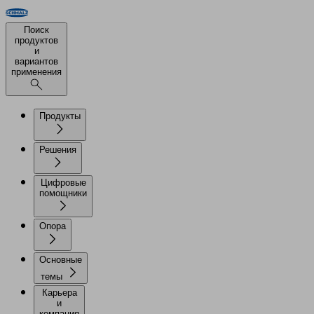
Поиск
продуктов
и
вариантов
применения
Продукты
Решения
Цифровые
помощники
Опора
Основные
темы
Карьера
и
компания