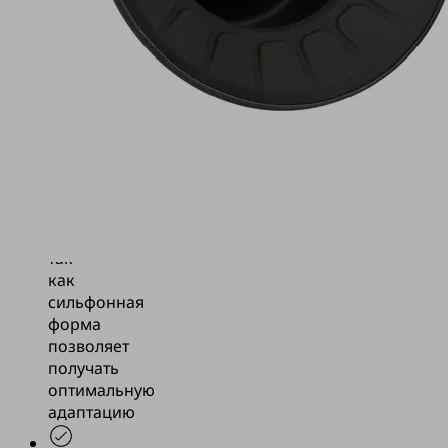
листов
до
250°C
Перемещение
предварительно
формованных
деталей
из
металлического
листа,
так
как
сильфонная
форма
позволяет
получать
оптимальную
адаптацию