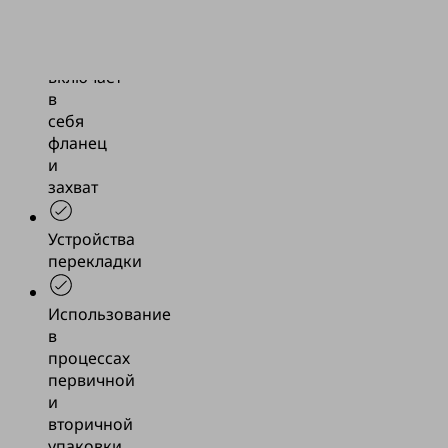
вакуумному
генератору,
также
включает
в
себя
фланец
и
захват
Устройства
перекладки
Использование
в
процессах
первичной
и
вторичной
упаковки