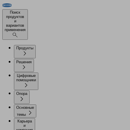
Поиск
продуктов
и
вариантов
применения
Продукты
Решения
Цифровые
помощники
Опора
Основные
темы
Карьера
и
компания