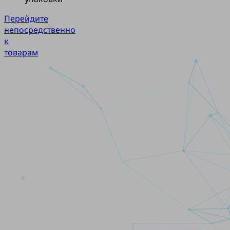
Перейдите
непосредственно
к
товарам