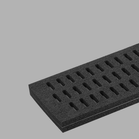
DI-
PL
640-
3R18
O10O10
F
FXP-
FMP
№
детали:
10.01.38.00408
Уплотнительная
губка
Промышленность: