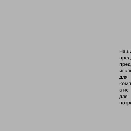
Наш
пред
пред
искл
для
комп
а не
для
потр