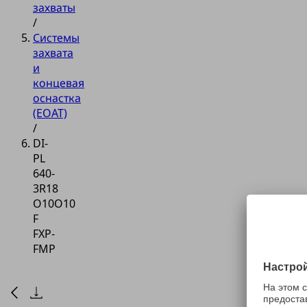
захваты
/
Системы
захвата
и
концевая
оснастка
(EOAT)
/
DI-
PL
640-
3R18
O10O10
F
FXP-
FMP