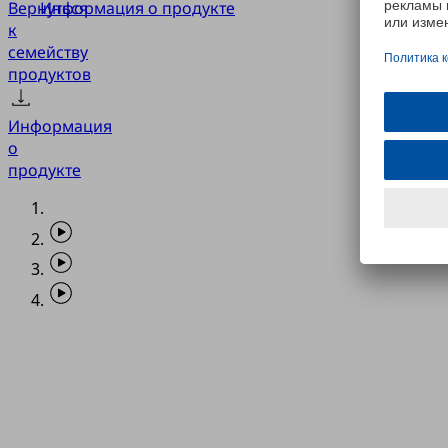
Вернуться
Информация о продукте
к
семейству
продуктов
Информация
о
продукте