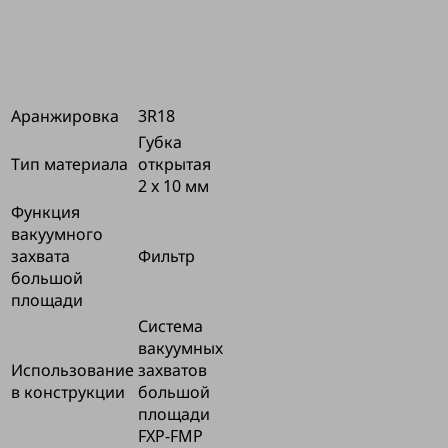
Универсальные
материалы
Длина L
640 (mm)
Ширина B
128 (mm)
Аранжировка
3R18
Губка
Тип материала
открытая
2 x 10 мм
Функция
вакуумного
захвата
Фильтр
большой
площади
Система
вакуумных
Использование
захватов
в конструкции
большой
площади
FXP-FMP