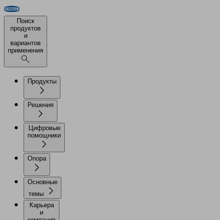
Поиск
продуктов
и
вариантов
применения
Продукты
Решения
Цифровые
помощники
Опора
Основные
темы
Карьера
и
компания