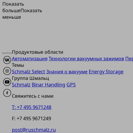
Показать
больше
Показать
меньше
Продуктовые области
Автоматизация
Технологии вакуумных зажимов
Пе
Темы
Schmalz Select
Знания о вакууме
Energy Storage
Группа Шмальц
Schmalz
Binar Handling
GPS
Свяжитесь с нами
T: +7 495 9671248
F: +7 495 9671249
post@ruschmalz.ru