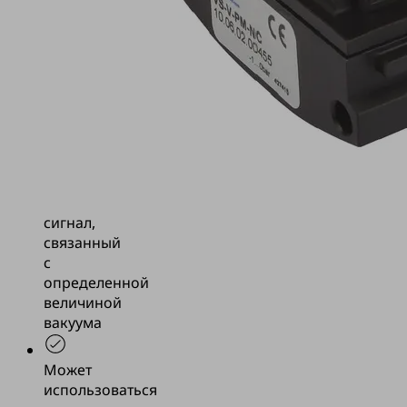
регулирования
Применение
в
процессах,
где
требуется
электрический
или
пневматический
сигнал,
связанный
с
определенной
величиной
вакуума
Может
использоваться