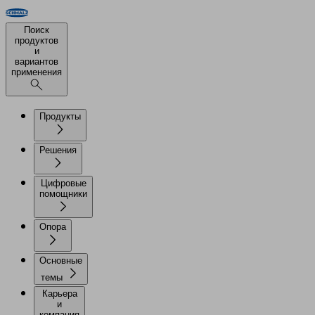
Поиск
продуктов
и
вариантов
применения
Продукты
Решения
Цифровые
помощники
Опора
Основные
темы
Карьера
и
компания