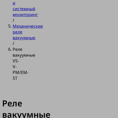
и
системный
мониторинг
/
Механические
реле
вакуумные
/
Реле
вакуумные
VS-
V-
PM/EM-
ST
Реле
вакуумные