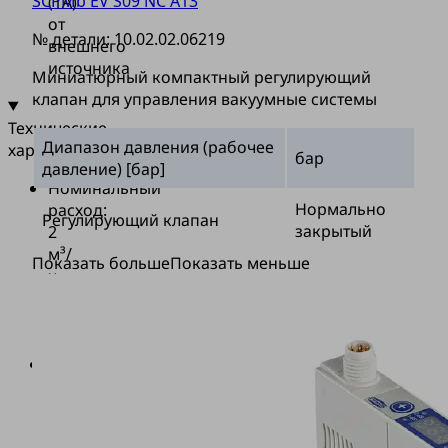
SCPMb EV S09 NC A13
(1A)
от
№ детали:
10.02.02.06219
внешнего
источника
Миниатюрный компактный регулирующий
клапан для управления вакуумные системы
Технические
Диапазон давления (рабочее
характеристики
бар
давление) [бар]
Номинальный
Нормально
расход:
Регулирующий клапан
закрытый
2
м³/
Показать больше
Показать меньше
ч
(33
л/
мин)
Основной
корпус
из
пластика