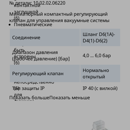
№ детали:
10.02.02.06220
контактной
заглушкой
Миниатюрный компактный регулирующий
(6)
клапан для управления вакуумные системы
Пневматические
клапаны,
Шланг D6(1A)-
которые
Соединение
D4(1)-D6(2)
могут
быть
Диапазон давления
4,0 ... 6,0 бар
встроены
(рабочее давление) [бар]
(6)
или
Нормально
Регулирующий клапан
установлены
открытый
непосредственно
(5)
Тип защиты IP
IP 40 (с вилкой)
для
Показать больше
Показать меньше
функции
переключения
NO
или
NC