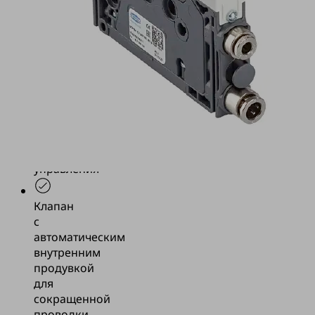
вакуума
(насосом)
Клапан
с
активной
функцией
продувки,
переключения
и
управления
Клапан
с
автоматическим
внутренним
продувкой
для
сокращенной
проводки