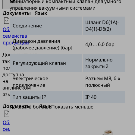
Миниатюрный компактный клапан для умного
управления вакуумными системами
Документы
Язык
Шланг D6(1A)-
Соединение
D4(1)-D6(2)
Обзор
Русский
семейства
Диапазон давления
продукции
4,0 ... 6,0 бар
(рабочее давление) [бар]
Документация
Нормально
также
Регулирующий клапан
закрытый
полностью
доступна
Электрическое
Разъем М8, 6-х
на
подключение
полюсный
английском
языке.
Тип защиты IP
IP 40
Документы
Язык
Показать больше
Показать меньше
Английский
Обзор
язык
семейства