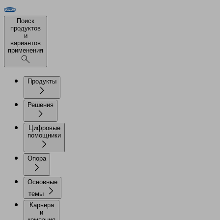
Поиск
продуктов
и
вариантов
применения
Продукты
Решения
Цифровые
помощники
Опора
Основные
темы
Карьера
и
компания