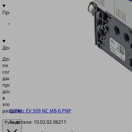
Промышленность
•
Универсальные
материалы
Документация
Документация
по
согласованию
данного
продукта
доступна
в
этом
разделе.
SCPMc EV S09 NC M8-6 PNP
№ детали:
10.02.02.06211
Русский