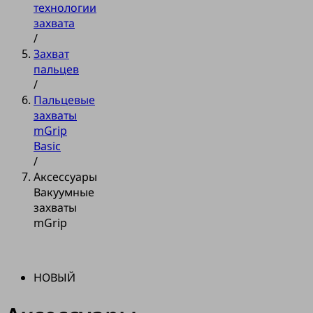
технологии
захвата
/
Захват
пальцев
/
Пальцевые
захваты
mGrip
Basic
/
Аксессуары
Вакуумные
захваты
mGrip
НОВЫЙ