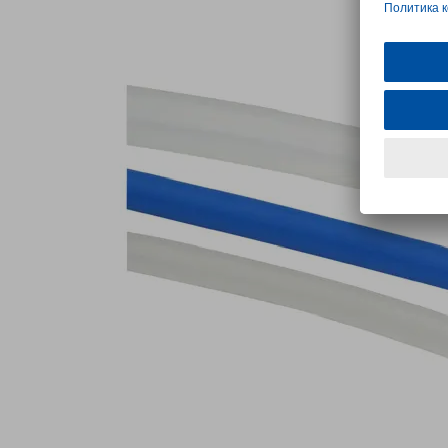
эффективной
системной
интеграции
вакуумного
захвата
mGrip
Перейдите
непосредственно
к
товарам