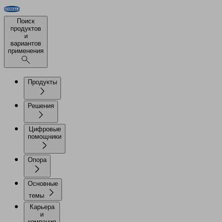
Поиск
продуктов
и
вариантов
применения
Продукты
Решения
Цифровые
помощники
Опора
Основные
темы
Карьера
и
компания