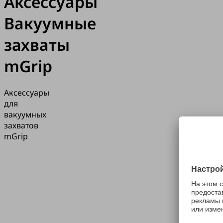
Аксессуары
Вакуумные
захваты
mGrip
Аксессуары
для
вакуумных
захватов
mGrip
Приложение
Продукты
для