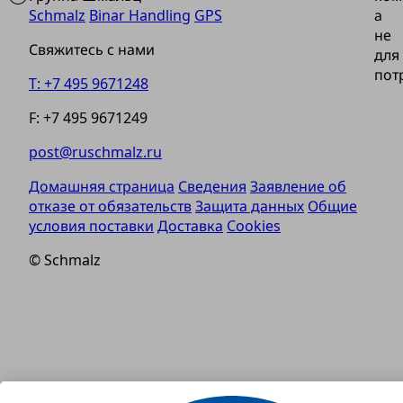
Schmalz
Binar Handling
GPS
а
не
Свяжитесь с нами
для
пот
T: +7 495 9671248
F: +7 495 9671249
post@ruschmalz.ru
Домашняя страница
Сведения
Заявление об
отказе от обязательств
Защита данных
Общие
условия поставки
Доставка
Cookies
© Schmalz