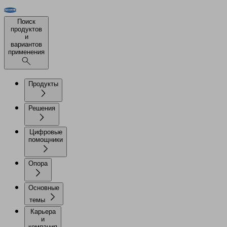
Поиск
продуктов
и
вариантов
применения
Продукты
Решения
Цифровые
помощники
Опора
Основные
темы
Карьера
и
компания