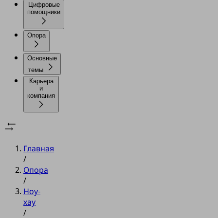
Цифровые
помощники
Опора
Основные
темы
Карьера
и
компания
Главная
/
Опора
/
Ноу-
хау
/