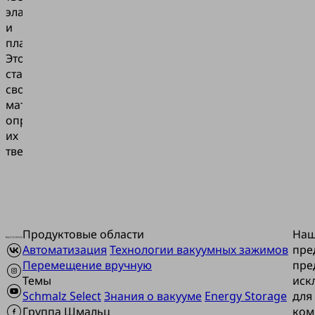
эластомеров
и
пластиков.
Это
стандартизированное
свойство
материалов,
определяющее
их
твердость.
Продуктовые области
На
Автоматизация
Технологии вакуумных зажимов
пре
Перемещение вручную
пре
Темы
иск
Schmalz Select
Знания о вакууме
Energy Storage
для
Группа Шмальц
ком