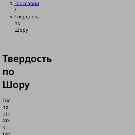
Глоссарий
/
Твердость
по
Шору
Твердость
по
Шору
Твердость
по
Шору
относится
к
твердости