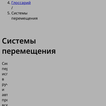
Глоссарий
/
Системы
перемещения
Системы
перемещения
Системы
перемещения
используются
в
ручных
и
автоматизированных
процессах
всех